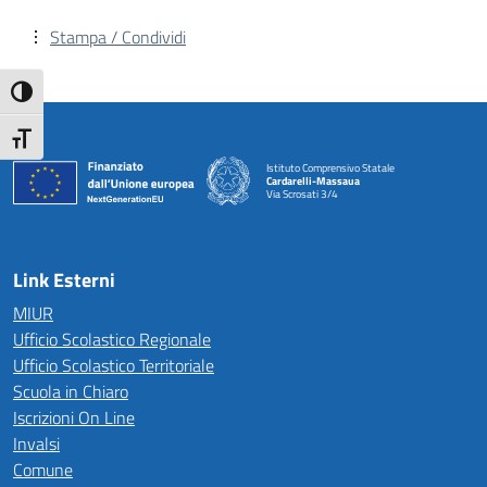
Stampa / Condividi
Attiva/disattiva alto contrasto
Attiva/disattiva dimensione testo
Istituto Comprensivo Statale
Cardarelli-Massaua
Via Scrosati 3/4
— Visita la pagina iniziale della scuola
Link Esterni
MIUR
Ufficio Scolastico Regionale
Ufficio Scolastico Territoriale
Scuola in Chiaro
Iscrizioni On Line
Invalsi
Comune