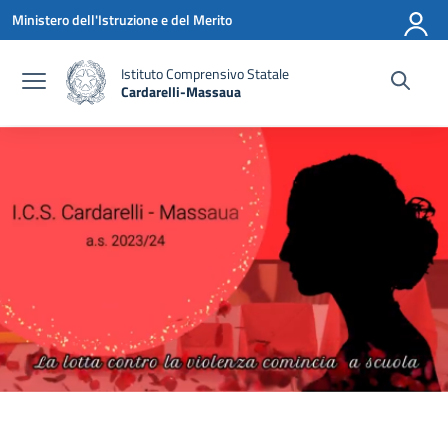
Vai ai contenuti
Vai al menu di navigazione
Vai al footer
Ministero dell'Istruzione e del Merito
Istituto Comprensivo Statale
Cardarelli-Massaua
— Visita la pagina iniziale della scuola