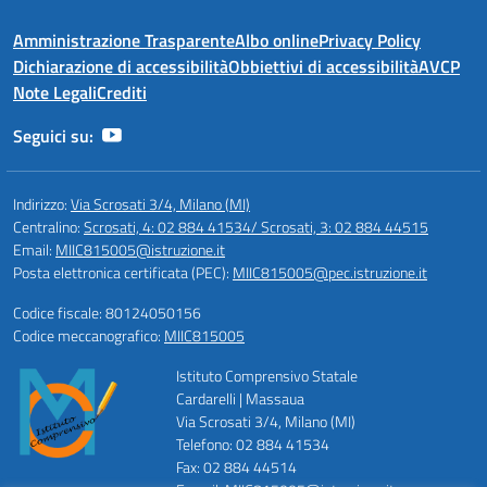
Amministrazione Trasparente
Albo online
Privacy Policy
Dichiarazione di accessibilità
Obbiettivi di accessibilità
AVCP
Note Legali
Crediti
Seguici su:
Indirizzo:
Via Scrosati 3/4, Milano (MI)
Centralino:
Scrosati, 4: 02 884 41534/ Scrosati, 3: 02 884 44515
Email:
MIIC815005@istruzione.it
Posta elettronica certificata (PEC):
MIIC815005@pec.istruzione.it
Codice fiscale: 80124050156
Codice meccanografico:
MIIC815005
Istituto Comprensivo Statale
Cardarelli | Massaua
Via Scrosati 3/4, Milano (MI)
Telefono: 02 884 41534
Fax: 02 884 44514