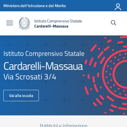
Vai ai contenuti
Vai al menu di navigazione
Vai al footer
Ministero dell'Istruzione e del Merito
Istituto Comprensivo Statale
Cardarelli-Massaua
Istituto Comprensivo Statale
Cardarelli-Massaua
Via Scrosati 3/4
Vai alla scuola
Pubblicità e Informazione