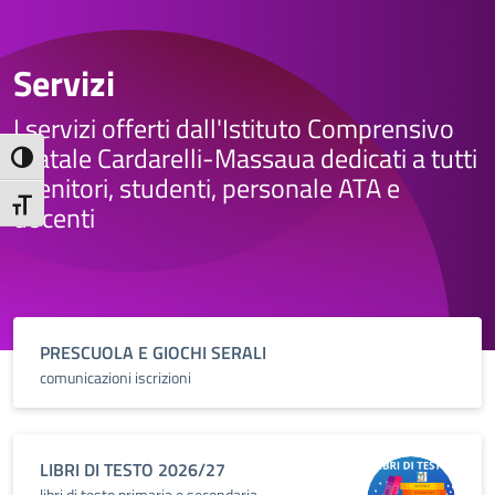
Servizi
I servizi offerti dall'Istituto Comprensivo
Statale Cardarelli-Massaua dedicati a tutti
Attiva/disattiva alto contrasto
i genitori, studenti, personale ATA e
Attiva/disattiva dimensione testo
docenti
PRESCUOLA E GIOCHI SERALI
comunicazioni iscrizioni
LIBRI DI TESTO 2026/27
libri di testo primaria e secondaria