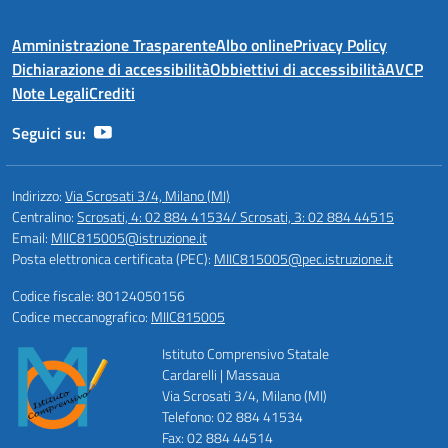
Amministrazione Trasparente
Albo online
Privacy Policy
Dichiarazione di accessibilità
Obbiettivi di accessibilità
AVCP
Note Legali
Crediti
Seguici su:
Indirizzo:
Via Scrosati 3/4, Milano (MI)
Centralino:
Scrosati, 4: 02 884 41534/ Scrosati, 3: 02 884 44515
Email:
MIIC815005@istruzione.it
Posta elettronica certificata (PEC):
MIIC815005@pec.istruzione.it
Codice fiscale: 80124050156
Codice meccanografico:
MIIC815005
Istituto Comprensivo Statale
Cardarelli | Massaua
Via Scrosati 3/4, Milano (MI)
Telefono: 02 884 41534
Fax: 02 884 44514