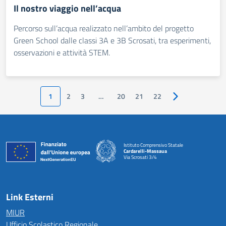
Il nostro viaggio nell’acqua
Percorso sull’acqua realizzato nell’ambito del progetto
Green School dalle classi 3A e 3B Scrosati, tra esperimenti,
osservazioni e attività STEM.
1
2
3
…
20
21
22
Pagina successiv
Istituto Comprensivo Statale
Cardarelli-Massaua
Via Scrosati 3/4
— Visita la pagina iniziale della scuola
Link Esterni
MIUR
Ufficio Scolastico Regionale