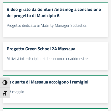
Video girato da Genitori Antismog a conclusione
del progetto di Municipio 6
Progetto dedicato ai Mobility Manager Scolastici.
Progetto Green School 2A Massaua
Attività interdisciplinari del secondo quadrimestre
Le quarte di Massaua accolgono i remigini
Attiva/disattiva alto contrasto
13 maggio
Attiva/disattiva dimensione testo