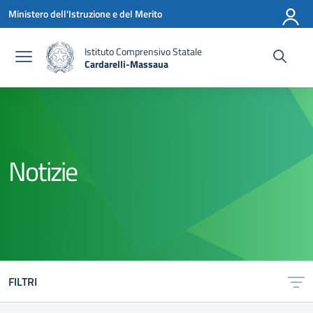
Vai ai contenuti
Vai al menu di navigazione
Vai al footer
Ministero dell'Istruzione e del Merito
Istituto Comprensivo Statale
Cardarelli-Massaua
— Visita la pagina iniziale della scuola
Notizie
FILTRI