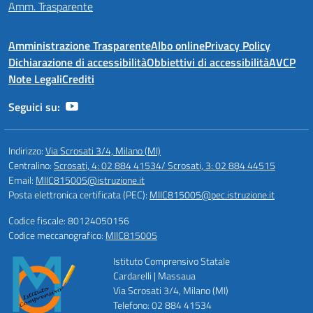
Amm. Trasparente
Amministrazione Trasparente
Albo online
Privacy Policy
Dichiarazione di accessibilità
Obbiettivi di accessibilità
AVCP
Note Legali
Crediti
Seguici su:
Indirizzo:
Via Scrosati 3/4, Milano (MI)
Centralino:
Scrosati, 4: 02 884 41534/ Scrosati, 3: 02 884 44515
Email:
MIIC815005@istruzione.it
Posta elettronica certificata (PEC):
MIIC815005@pec.istruzione.it
Codice fiscale: 80124050156
Codice meccanografico:
MIIC815005
Istituto Comprensivo Statale
Cardarelli | Massaua
Via Scrosati 3/4, Milano (MI)
Telefono: 02 884 41534