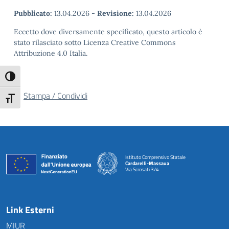
Pubblicato:
13.04.2026
-
Revisione:
13.04.2026
Eccetto dove diversamente specificato, questo articolo è
stato rilasciato sotto Licenza Creative Commons
Attribuzione 4.0 Italia.
Attiva/disattiva alto contrasto
Stampa / Condividi
Attiva/disattiva dimensione testo
Istituto Comprensivo Statale
Cardarelli-Massaua
Via Scrosati 3/4
— Visita la pagina iniziale della scuola
Link Esterni
MIUR