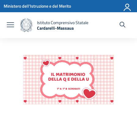
Vai ai contenuti
Vai al menu di navigazione
Vai al footer
Ministero dell'Istruzione e del Merito
Istituto Comprensivo Statale
Cardarelli-Massaua
— Visita la pagina iniziale della scuola