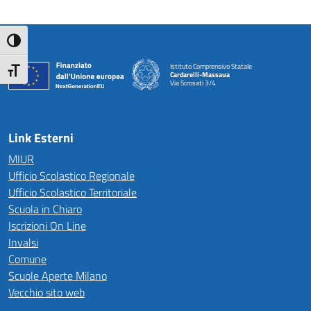
Attiva/disattiva alto contrasto
Istituto Comprensivo Statale
Attiva/disattiva dimensione testo
Cardarelli-Massaua
Via Scrosati 3/4
— Visita la pagina iniziale della scuola
Link Esterni
MIUR
Ufficio Scolastico Regionale
Ufficio Scolastico Territoriale
Scuola in Chiaro
Iscrizioni On Line
Invalsi
Comune
Scuole Aperte Milano
Vecchio sito web