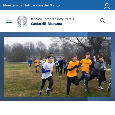
Vai ai contenuti
Vai al menu di navigazione
Vai al footer
Ministero dell'Istruzione e del Merito
Istituto Comprensivo Statale
Cardarelli-Massaua
— Visita la pagina iniziale della scuola