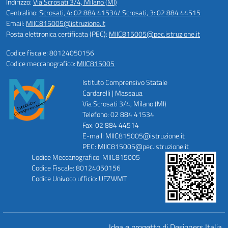
Indirizzo:
Via Scrosati 3/4, Milano (MI)
Centralino:
Scrosati, 4: 02 884 41534/ Scrosati, 3: 02 884 44515
Email:
MIIC815005@istruzione.it
Posta elettronica certificata (PEC):
MIIC815005@pec.istruzione.it
Codice fiscale: 80124050156
Codice meccanografico:
MIIC815005
Istituto Comprensivo Statale
Cardarelli | Massaua
Via Scrosati 3/4, Milano (MI)
Telefono: 02 884 41534
Fax: 02 884 44514
E-mail: MIIC815005@istruzione.it
PEC: MIIC815005@pec.istruzione.it
Codice Meccanografico: MIIC815005
Codice Fiscale: 80124050156
Codice Univoco ufficio: UFZWMT
Idea e progetto di Designers Italia