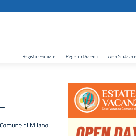
la scuola
Registro Famiglie
Registro Docenti
Area Sindacal
–
l Comune di Milano