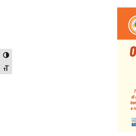
Attiva/disattiva alto contrasto
Attiva/disattiva dimensione testo