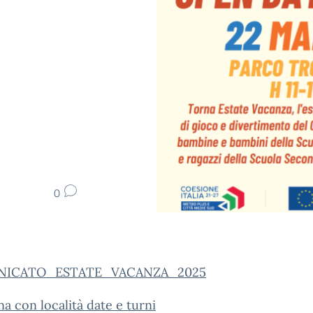
0
ICATO_ESTATE_VACANZA_2025
na con località date e turni