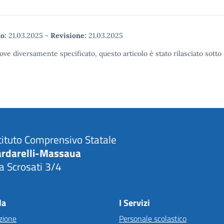
o:
21.03.2025
-
Revisione:
21.03.2025
ove diversamente specificato, questo articolo è stato rilasciato sott
tituto Comprensivo Statale
ardarelli-Massaua
a Scrosati 3/4
Visita la pagina iniziale della scuola
la
I Servizi
zione
Personale scolastico