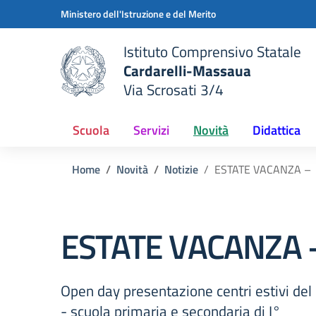
Vai ai contenuti
Vai al menu di navigazione
Vai al footer
Ministero dell'Istruzione e del Merito
Istituto Comprensivo Statale
Cardarelli-Massaua
Via Scrosati 3/4
 della scuola
— Visita la pagina iniziale del
Scuola
Servizi
Novità
Didattica
Home
Novità
Notizie
ESTATE VACANZA –
ESTATE VACANZA 
Open day presentazione centri estivi de
- scuola primaria e secondaria di I°