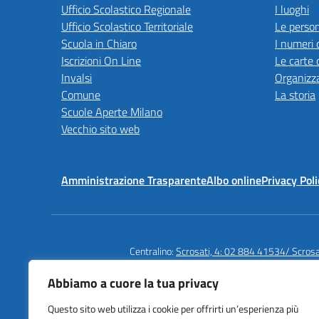
Ufficio Scolastico Regionale
I luoghi
Ufficio Scolastico Territoriale
Le perso
Scuola in Chiaro
I numeri 
Iscrizioni On Line
Le carte 
Invalsi
Organizz
Comune
La storia
Scuole Aperte Milano
Vecchio sito web
Amministrazione Trasparente
Albo online
Privacy Poli
Centralino:
Scrosati, 4: 02 884 41534/ Scros
Abbiamo a cuore la tua privacy
Questo sito web utilizza i cookie per offrirti un’esperienza più
Istituto Comprensivo Statale