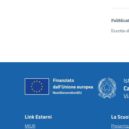
Pubblicat
Eccetto d
Is
C
Vi
— 
Link Esterni
La Scuo
MIUR
Presenta