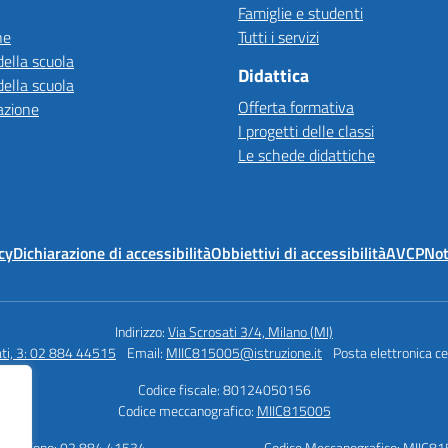
Famiglie e studenti
ne
Tutti i servizi
della scuola
Didattica
della scuola
Offerta formativa
azione
I progetti delle classi
Le schede didattiche
cy
Dichiarazione di accessibilità
Obbiettivi di accessibilità
AVCP
Not
Indirizzo:
Via Scrosati 3/4, Milano (MI)
ati, 3: 02 884 44515
Email:
MIIC815005@istruzione.it
Posta elettronica ce
Codice fiscale: 80124050156
Codice meccanografico:
MIIC815005
Telefono: 02 884 41534
Codice Meccanografico: MIIC8