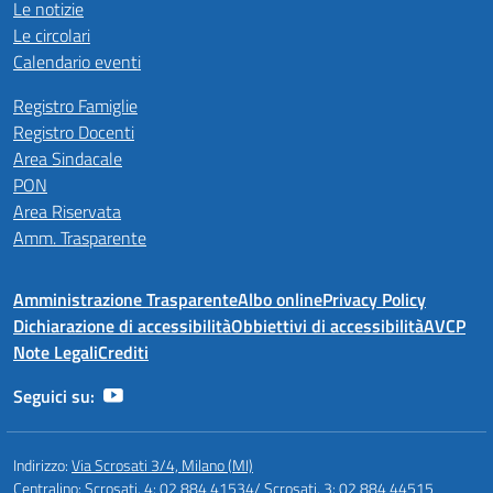
Le notizie
Le circolari
Calendario eventi
Registro Famiglie
Registro Docenti
Area Sindacale
PON
Area Riservata
Amm. Trasparente
Amministrazione Trasparente
Albo online
Privacy Policy
Dichiarazione di accessibilità
Obbiettivi di accessibilità
AVCP
Note Legali
Crediti
Seguici su:
Indirizzo:
Via Scrosati 3/4, Milano (MI)
Centralino:
Scrosati, 4: 02 884 41534/ Scrosati, 3: 02 884 44515