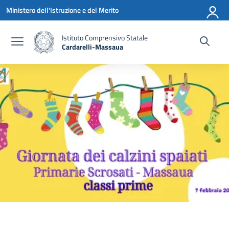
Vai ai contenuti
Vai al menu di navigazione
Vai al footer
Ministero dell'Istruzione e del Merito
Istituto Comprensivo Statale
Cardarelli-Massaua
— Visita la pagina iniziale della scuola