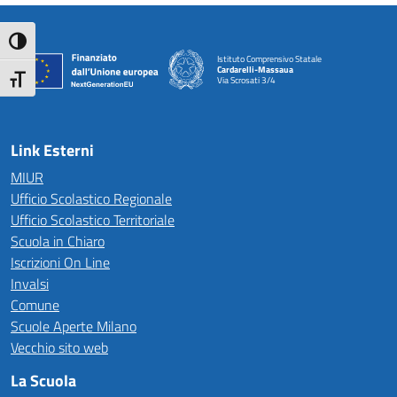
Attiva/disattiva alto contrasto
Istituto Comprensivo Statale
Cardarelli-Massaua
Attiva/disattiva dimensione testo
Via Scrosati 3/4
— Visita la pagina iniziale della scuola
Link Esterni
MIUR
Ufficio Scolastico Regionale
Ufficio Scolastico Territoriale
Scuola in Chiaro
Iscrizioni On Line
Invalsi
Comune
Scuole Aperte Milano
Vecchio sito web
La Scuola