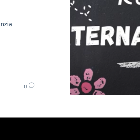
anzia
0