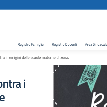
la scuola
Registro Famiglie
Registro Docenti
Area Sindacal
a i remigini delle scuole materne di zona.
ntra i
le