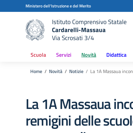
Vai ai contenuti
Vai al menu di navigazione
Vai al footer
Ministero dell'Istruzione e del Merito
Istituto Comprensivo Statale
Cardarelli-Massaua
Via Scrosati 3/4
 della scuola
— Visita la pagina iniziale del
Scuola
Servizi
Novità
Didattica
Home
Novità
Notizie
La 1A Massaua incontr
La 1A Massaua inco
remigini delle scuo