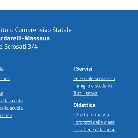
tituto Comprensivo Statale
ardarelli-Massaua
a Scrosati 3/4
Visita la pagina iniziale della scuola
la
I Servizi
zione
Personale scolastico
Famiglie e studenti
ne
Tutti i servizi
della scuola
Didattica
della scuola
Offerta formativa
azione
I progetti delle classi
Le schede didattiche