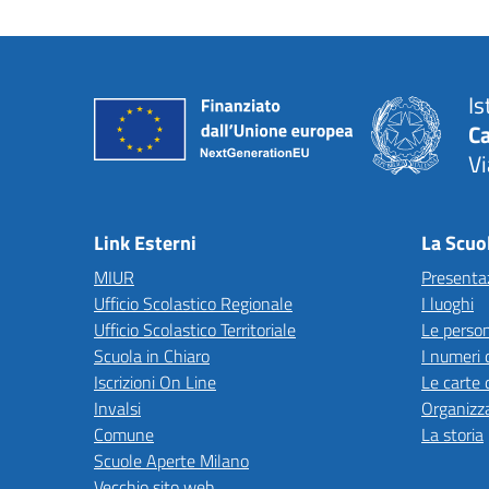
Is
C
Vi
— 
Link Esterni
La Scuo
MIUR
Presenta
Ufficio Scolastico Regionale
I luoghi
Ufficio Scolastico Territoriale
Le perso
Scuola in Chiaro
I numeri 
Iscrizioni On Line
Le carte 
Invalsi
Organizz
Comune
La storia
Scuole Aperte Milano
Vecchio sito web