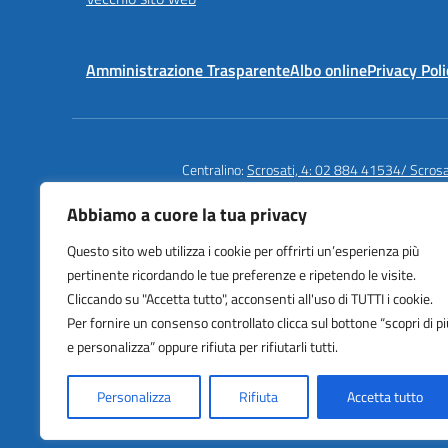
Amministrazione Trasparente
Albo online
Privacy Poli
Centralino:
Scrosati, 4: 02 884 41534/ Scros
Abbiamo a cuore la tua privacy
Questo sito web utilizza i cookie per offrirti un’esperienza più
Istituto Comprensivo Statale
pertinente ricordando le tue preferenze e ripetendo le visite.
Cardarelli | Massaua
Cliccando su "Accetta tutto", acconsenti all'uso di TUTTI i cookie.
Via Scrosati 3/4, Milano (MI)
Per fornire un consenso controllato clicca sul bottone “scopri di pi
e personalizza” oppure rifiuta per rifiutarli tutti.
Personalizza
Rifiuta
Accetta tutto