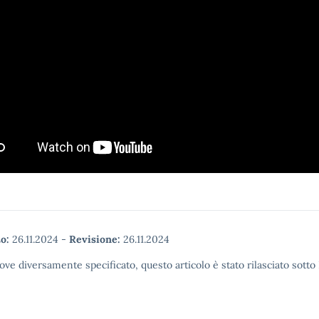
o:
26.11.2024
-
Revisione:
26.11.2024
ove diversamente specificato, questo articolo è stato rilasciato sott