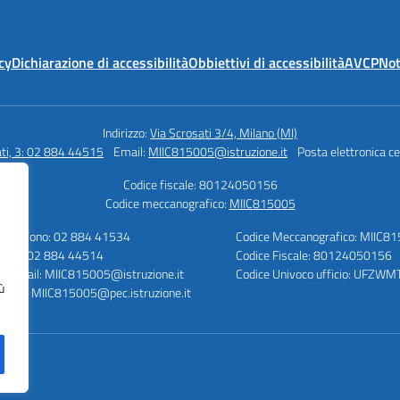
cy
Dichiarazione di accessibilità
Obbiettivi di accessibilità
AVCP
Not
Indirizzo:
Via Scrosati 3/4, Milano (MI)
ati, 3: 02 884 44515
Email:
MIIC815005@istruzione.it
Posta elettronica ce
Codice fiscale: 80124050156
Codice meccanografico:
MIIC815005
Telefono: 02 884 41534
Codice Meccanografico: MIIC8
Fax: 02 884 44514
Codice Fiscale: 80124050156
E-mail: MIIC815005@istruzione.it
Codice Univoco ufficio: UFZWM
ù
PEC: MIIC815005@pec.istruzione.it