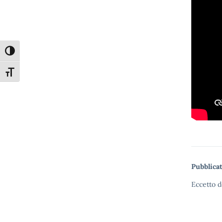
Attiva/disattiva alto contrasto
Attiva/disattiva dimensione testo
Pubblicat
Eccetto d