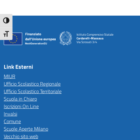
Attiva/disattiva alto contrasto
Attiva/disattiva dimensione testo
Istituto Comprensivo Statale
Cardarelli-Massaua
Via Scrosati 3/4
— Visita la pagina iniziale della scuola
Link Esterni
MIUR
Ufficio Scolastico Regionale
Ufficio Scolastico Territoriale
Scuola in Chiaro
Iscrizioni On Line
Invalsi
Comune
Scuole Aperte Milano
Vecchio sito web