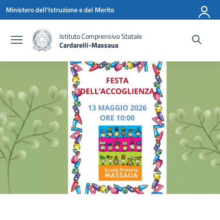
Vai ai contenuti
Vai al menu di navigazione
Vai al footer
Ministero dell'Istruzione e del Merito
Istituto Comprensivo Statale
Cardarelli-Massaua
— Visita la pagina iniziale della scuola