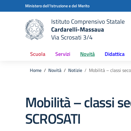
Vai ai contenuti
Vai al menu di navigazione
Vai al footer
Ministero dell'Istruzione e del Merito
Istituto Comprensivo Statale
Cardarelli-Massaua
Via Scrosati 3/4
 della scuola
— Visita la pagina iniziale del
Scuola
Servizi
Novità
Didattica
Home
Novità
Notizie
Mobilità – classi se
Mobilità – classi s
SCROSATI