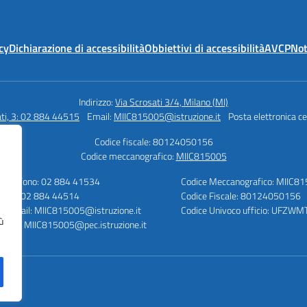
cy
Dichiarazione di accessibilità
Obbiettivi di accessibilità
AVCP
Not
Indirizzo:
Via Scrosati 3/4, Milano (MI)
ati, 3: 02 884 44515
Email:
MIIC815005@istruzione.it
Posta elettronica ce
Codice fiscale: 80124050156
Codice meccanografico:
MIIC815005
Telefono: 02 884 41534
Codice Meccanografico: MIIC8
Fax: 02 884 44514
Codice Fiscale: 80124050156
E-mail: MIIC815005@istruzione.it
Codice Univoco ufficio: UFZWM
ù
PEC: MIIC815005@pec.istruzione.it