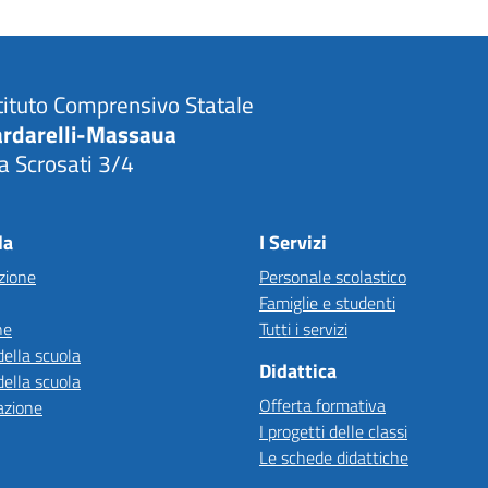
tituto Comprensivo Statale
ardarelli-Massaua
a Scrosati 3/4
Visita la pagina iniziale della scuola
la
I Servizi
zione
Personale scolastico
Famiglie e studenti
ne
Tutti i servizi
della scuola
Didattica
della scuola
Offerta formativa
azione
I progetti delle classi
Le schede didattiche