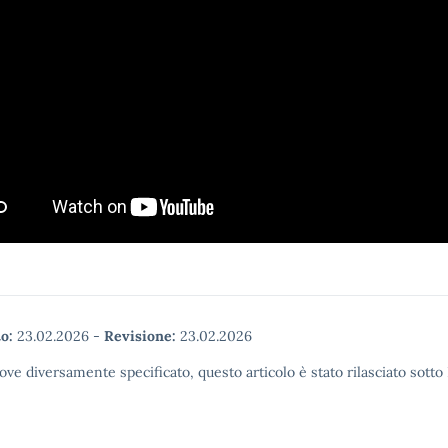
o:
23.02.2026
-
Revisione:
23.02.2026
ove diversamente specificato, questo articolo è stato rilasciato sott