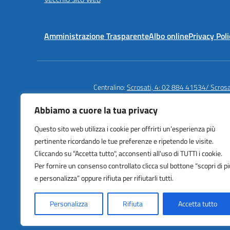
Amministrazione Trasparente
Albo online
Privacy Poli
Centralino:
Scrosati, 4: 02 884 41534/ Scros
Abbiamo a cuore la tua privacy
Questo sito web utilizza i cookie per offrirti un’esperienza più
Istituto Comprensivo Statale
pertinente ricordando le tue preferenze e ripetendo le visite.
Cardarelli | Massaua
Cliccando su "Accetta tutto", acconsenti all'uso di TUTTI i cookie.
Via Scrosati 3/4, Milano (MI)
Per fornire un consenso controllato clicca sul bottone “scopri di pi
e personalizza” oppure rifiuta per rifiutarli tutti.
Personalizza
Rifiuta
Accetta tutto