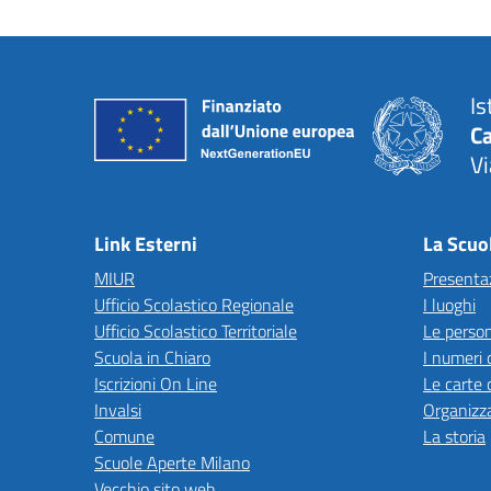
Is
C
Vi
— 
Link Esterni
La Scuo
MIUR
Presenta
Ufficio Scolastico Regionale
I luoghi
Ufficio Scolastico Territoriale
Le perso
Scuola in Chiaro
I numeri 
Iscrizioni On Line
Le carte 
Invalsi
Organizz
Comune
La storia
Scuole Aperte Milano
Vecchio sito web