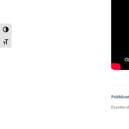
Attiva/disattiva alto contrasto
Attiva/disattiva dimensione testo
Pubblicat
Eccetto d