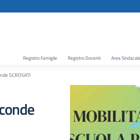
la scuola
Registro Famiglie
Registro Docenti
Area Sindacal
conde SCROSATI
econde