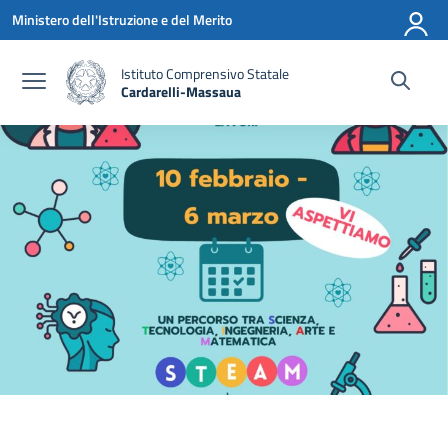
Vai ai contenuti
Vai al menu di navigazione
Vai al footer
Ministero dell'Istruzione e del Merito
Istituto Comprensivo Statale
Cardarelli-Massaua
— Visita la pagina iniziale della scuola