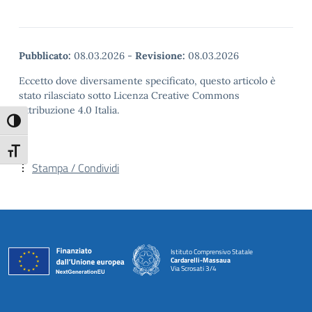
Pubblicato:
08.03.2026
-
Revisione:
08.03.2026
Eccetto dove diversamente specificato, questo articolo è
stato rilasciato sotto Licenza Creative Commons
Attribuzione 4.0 Italia.
Attiva/disattiva alto contrasto
Attiva/disattiva dimensione testo
Stampa / Condividi
Istituto Comprensivo Statale
Cardarelli-Massaua
Via Scrosati 3/4
— Visita la pagina iniziale della scuola