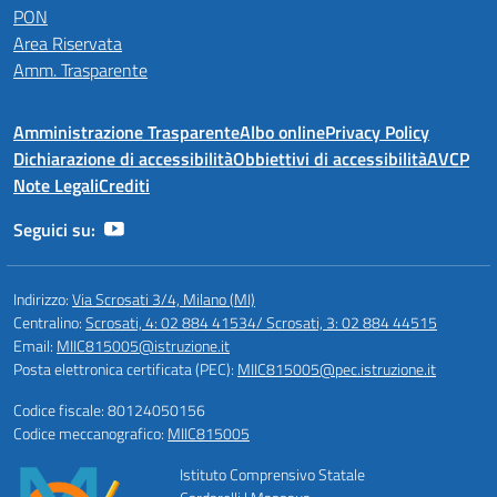
PON
Area Riservata
Amm. Trasparente
Amministrazione Trasparente
Albo online
Privacy Policy
Dichiarazione di accessibilità
Obbiettivi di accessibilità
AVCP
Note Legali
Crediti
Seguici su:
Indirizzo:
Via Scrosati 3/4, Milano (MI)
Centralino:
Scrosati, 4: 02 884 41534/ Scrosati, 3: 02 884 44515
Email:
MIIC815005@istruzione.it
Posta elettronica certificata (PEC):
MIIC815005@pec.istruzione.it
Codice fiscale: 80124050156
Codice meccanografico:
MIIC815005
Istituto Comprensivo Statale