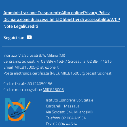
Amministrazione Trasparente
Albo online
Privacy Policy
Dichiarazione di accessibilità
Obbiettivi di accessibilità
AVCP
Note Legali
Crediti
Seguici su:
Indirizzo:
Via Scrosati 3/4, Milano (MI)
Centralino:
Scrosati, 4: 02 884 41534/ Scrosati, 3: 02 884 44515
Email:
MIIC815005@istruzione.it
Posta elettronica certificata (PEC):
MIIC815005@pec.istruzione.it
Codice fiscale: 80124050156
Codice meccanografico:
MIIC815005
Istituto Comprensivo Statale
Cardarelli | Massaua
Via Scrosati 3/4, Milano (MI)
Telefono: 02 884 41534
Fax: 02 884 44514