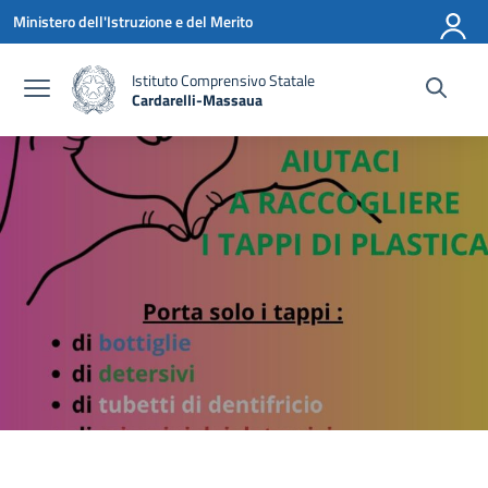
Vai ai contenuti
Vai al menu di navigazione
Vai al footer
Ministero dell'Istruzione e del Merito
Istituto Comprensivo Statale
Cardarelli-Massaua
— Visita la pagina iniziale della scuola