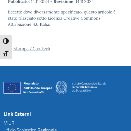
Pubblicato:
14.11.2024
-
Revisione:
14.11.2024
Eccetto dove diversamente specificato, questo articolo è
stato rilasciato sotto Licenza Creative Commons
Attribuzione 4.0 Italia.
Attiva/disattiva alto contrasto
Stampa / Condividi
Attiva/disattiva dimensione testo
Istituto Comprensivo Statale
Cardarelli-Massaua
Via Scrosati 3/4
— Visita la pagina iniziale della scuola
Link Esterni
MIUR
Ufficio Scolastico Regionale