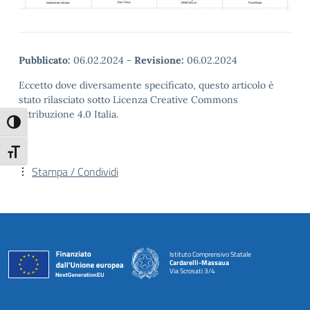
Pubblicato:
06.02.2024
-
Revisione:
06.02.2024
Eccetto dove diversamente specificato, questo articolo è
stato rilasciato sotto Licenza Creative Commons
Attribuzione 4.0 Italia.
Attiva/disattiva alto contrasto
Attiva/disattiva dimensione testo
Stampa / Condividi
Istituto Comprensivo Statale
Cardarelli-Massaua
Via Scrosati 3/4
— Visita la pagina iniziale della scuola