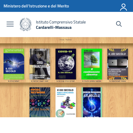
Vai ai contenuti
Vai al menu di navigazione
Vai al footer
Ministero dell'Istruzione e del Merito
Istituto Comprensivo Statale
Cardarelli-Massaua
— Visita la pagina iniziale della scuola