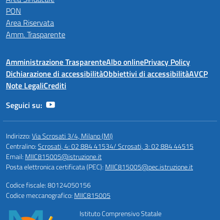
PON
Area Riservata
Amm. Trasparente
Amministrazione Trasparente
Albo online
Privacy Policy
Dichiarazione di accessibilità
Obbiettivi di accessibilità
AVCP
Note Legali
Crediti
Seguici su:
Indirizzo:
Via Scrosati 3/4, Milano (MI)
Centralino:
Scrosati, 4: 02 884 41534/ Scrosati, 3: 02 884 44515
Email:
MIIC815005@istruzione.it
Posta elettronica certificata (PEC):
MIIC815005@pec.istruzione.it
Codice fiscale: 80124050156
Codice meccanografico:
MIIC815005
Istituto Comprensivo Statale