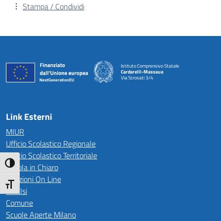
Stampa / Condividi
Istituto Comprensivo Statale
Cardarelli-Massaua
Via Scrosati 3/4
— Visita la pagina iniziale della scuola
Link Esterni
MIUR
Ufficio Scolastico Regionale
Ufficio Scolastico Territoriale
Attiva/disattiva alto contrasto
Scuola in Chiaro
Iscrizioni On Line
Attiva/disattiva dimensione testo
Invalsi
Comune
Scuole Aperte Milano