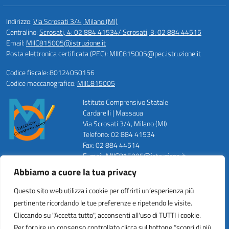
Indirizzo:
Via Scrosati 3/4, Milano (MI)
Centralino:
Scrosati, 4: 02 884 41534/ Scrosati, 3: 02 884 44515
Email:
MIIC815005@istruzione.it
Posta elettronica certificata (PEC):
MIIC815005@pec.istruzione.it
Codice fiscale: 80124050156
Codice meccanografico:
MIIC815005
Istituto Comprensivo Statale
Cardarelli | Massaua
Via Scrosati 3/4, Milano (MI)
Telefono: 02 884 41534
Fax: 02 884 44514
E-mail: MIIC815005@istruzione.it
PEC: MIIC815005@pec.istruzione.it
Abbiamo a cuore la tua privacy
Codice Meccanografico: MIIC815005
Codice Fiscale: 80124050156
Questo sito web utilizza i cookie per offrirti un’esperienza più
Codice Univoco ufficio: UFZWMT
pertinente ricordando le tue preferenze e ripetendo le visite.
Cliccando su "Accetta tutto", acconsenti all'uso di TUTTI i cookie.
Per fornire un consenso controllato clicca sul bottone “scopri di più