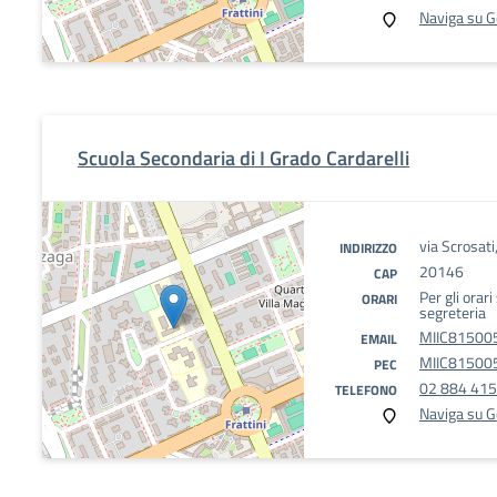
Naviga su 
Scuola Secondaria di I Grado Cardarelli
via Scrosati
INDIRIZZO
20146
CAP
Per gli orari
ORARI
segreteria
MIIC815005
EMAIL
MIIC815005
PEC
02 884 41
TELEFONO
Naviga su 