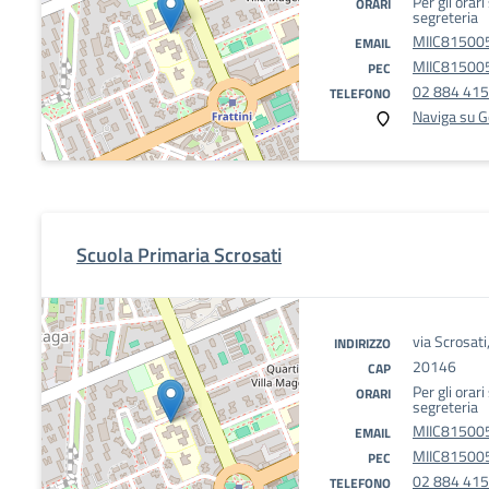
Per gli orari
ORARI
segreteria
MIIC815005
EMAIL
MIIC815005
PEC
02 884 41
TELEFONO
Naviga su 
Scuola Primaria Scrosati
via Scrosati
INDIRIZZO
20146
CAP
Per gli orari
ORARI
segreteria
MIIC815005
EMAIL
MIIC815005
PEC
02 884 41
TELEFONO