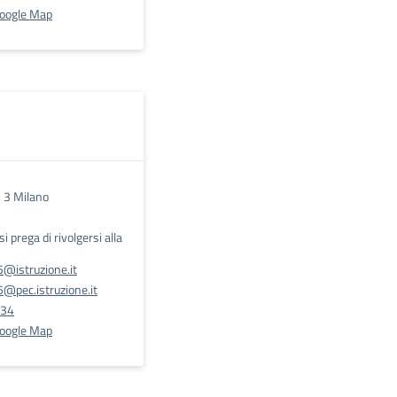
Google Map
, 3 Milano
 si prega di rivolgersi alla
@istruzione.it
@pec.istruzione.it
534
Google Map