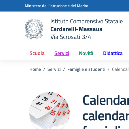
Vai ai contenuti
Vai al menu di navigazione
Vai al footer
Ministero dell'Istruzione e del Merito
Istituto Comprensivo Statale
Cardarelli-Massaua
Via Scrosati 3/4
 della scuola
— Visita la pagina iniziale del
Scuola
Servizi
Novità
Didattica
Home
Servizi
Famiglie e studenti
Calendar
Calendar
calendar