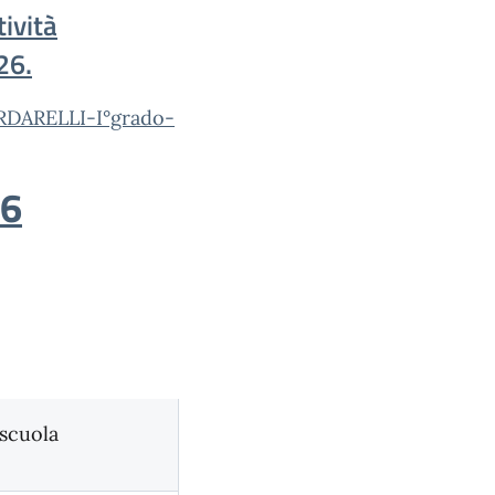
tività
26.
CARDARELLI-I°grado-
26
 scuola