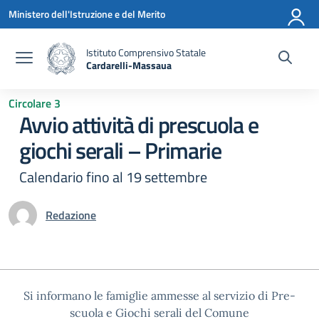
Vai ai contenuti
Vai al menu di navigazione
Vai al footer
Ministero dell'Istruzione e del Merito
Istituto Comprensivo Statale
Cardarelli-Massaua
— Visita la pagina iniziale della scuola
Circolare 3
Avvio attività di prescuola e
giochi serali – Primarie
Calendario fino al 19 settembre
Redazione
Si informano le famiglie ammesse al servizio di Pre-
scuola e Giochi serali del Comune