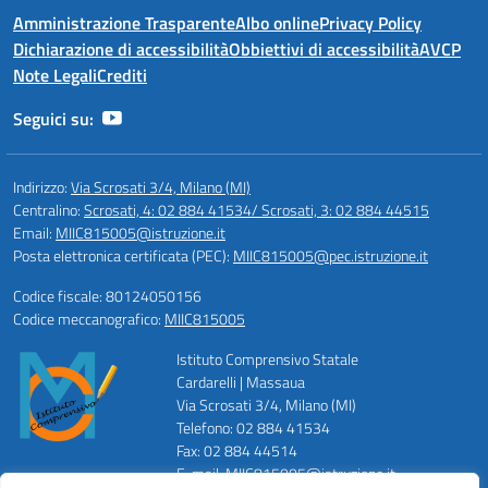
Amministrazione Trasparente
Albo online
Privacy Policy
Dichiarazione di accessibilità
Obbiettivi di accessibilità
AVCP
Note Legali
Crediti
Seguici su:
Indirizzo:
Via Scrosati 3/4, Milano (MI)
Centralino:
Scrosati, 4: 02 884 41534/ Scrosati, 3: 02 884 44515
Email:
MIIC815005@istruzione.it
Posta elettronica certificata (PEC):
MIIC815005@pec.istruzione.it
Codice fiscale: 80124050156
Codice meccanografico:
MIIC815005
Istituto Comprensivo Statale
Cardarelli | Massaua
Via Scrosati 3/4, Milano (MI)
Telefono: 02 884 41534
Fax: 02 884 44514
E-mail: MIIC815005@istruzione.it