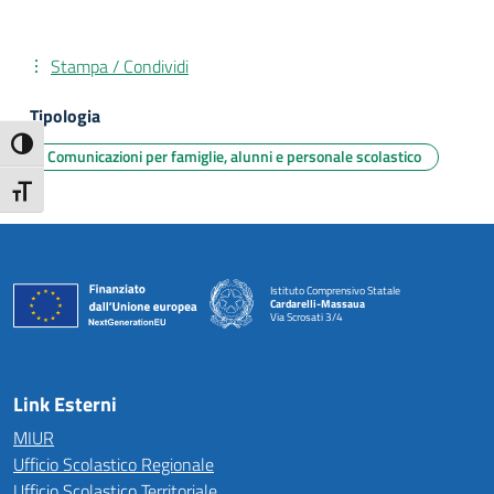
Stampa / Condividi
Tipologia
Attiva/disattiva alto contrasto
Comunicazioni per famiglie, alunni e personale scolastico
Attiva/disattiva dimensione testo
Istituto Comprensivo Statale
Cardarelli-Massaua
Via Scrosati 3/4
— Visita la pagina iniziale della scuola
Link Esterni
MIUR
Ufficio Scolastico Regionale
Ufficio Scolastico Territoriale