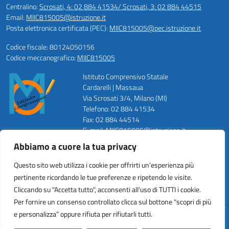
Centralino:
Scrosati, 4: 02 884 41534/ Scrosati, 3: 02 884 44515
Email:
MIIC815005@istruzione.it
Posta elettronica certificata (PEC):
MIIC815005@pec.istruzione.it
Codice fiscale: 80124050156
Codice meccanografico:
MIIC815005
Istituto Comprensivo Statale
Cardarelli | Massaua
Via Scrosati 3/4, Milano (MI)
Telefono: 02 884 41534
Fax: 02 884 44514
E-mail: MIIC815005@istruzione.it
PEC: MIIC815005@pec.istruzione.it
Abbiamo a cuore la tua privacy
Codice Meccanografico: MIIC815005
Codice Fiscale: 80124050156
Questo sito web utilizza i cookie per offrirti un’esperienza più
Codice Univoco ufficio: UFZWMT
pertinente ricordando le tue preferenze e ripetendo le visite.
Cliccando su "Accetta tutto", acconsenti all'uso di TUTTI i cookie.
Per fornire un consenso controllato clicca sul bottone “scopri di più
e personalizza” oppure rifiuta per rifiutarli tutti.
Idea e progetto di Designers Italia