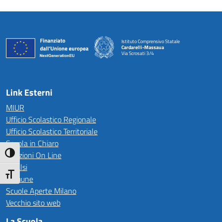
Istituto Comprensivo Statale
Cardarelli-Massaua
Via Scrosati 3/4
— Visita la pagina iniziale della scuola
Link Esterni
MIUR
Ufficio Scolastico Regionale
Ufficio Scolastico Territoriale
Scuola in Chiaro
Iscrizioni On Line
Attiva/disattiva alto contrasto
Invalsi
Attiva/disattiva dimensione testo
Comune
Scuole Aperte Milano
Vecchio sito web
La Scuola