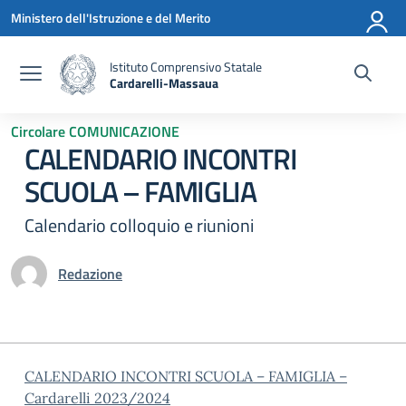
Vai ai contenuti
Vai al menu di navigazione
Vai al footer
Ministero dell'Istruzione e del Merito
Istituto Comprensivo Statale
Cardarelli-Massaua
— Visita la pagina iniziale della scuola
Circolare COMUNICAZIONE
CALENDARIO INCONTRI
SCUOLA – FAMIGLIA
Calendario colloquio e riunioni
Redazione
CALENDARIO INCONTRI SCUOLA – FAMIGLIA –
Cardarelli 2023/2024