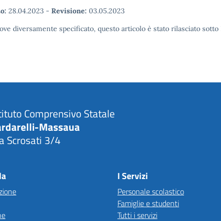
o:
28.04.2023
-
Revisione:
03.05.2023
ove diversamente specificato, questo articolo è stato rilasciato sott
tituto Comprensivo Statale
ardarelli-Massaua
a Scrosati 3/4
Visita la pagina iniziale della scuola
la
I Servizi
zione
Personale scolastico
Famiglie e studenti
ne
Tutti i servizi