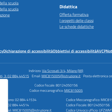
della scuola
Didattica
della scuola
Offerta formativa
azione
I progetti delle classi
Le schede didattiche
cy
Dichiarazione di accessibilità
Obbiettivi di accessibilità
AVCP
Not
Indirizzo:
Via Scrosati 3/4, Milano (MI)
ati, 3: 02 884 44515
Email:
MIIC815005@istruzione.it
Posta elettronica ce
Codice fiscale: 80124050156
Codice meccanografico:
MIIC815005
Telefono: 02 884 41534
Codice Meccanografico: MIIC8
Fax: 02 884 44514
Codice Fiscale: 80124050156
E-mail: MIIC815005@istruzione.it
Codice Univoco ufficio: UFZWM