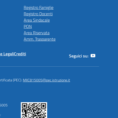
Registro Famiglie
Registro Docenti
Area Sindacale
PON
Area Riservata
Amm. Trasparente
e Legali
Crediti
Seguici su:
rtificata (PEC):
MIIC815005@pec.istruzione.it
15005
T