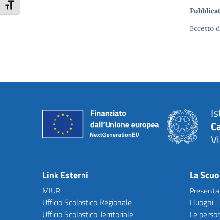
Attiva/disattiva dimensione testo
Pubblicat
Eccetto d
Is
C
Vi
— 
Link Esterni
La Scuo
MIUR
Presenta
Ufficio Scolastico Regionale
I luoghi
Ufficio Scolastico Territoriale
Le perso