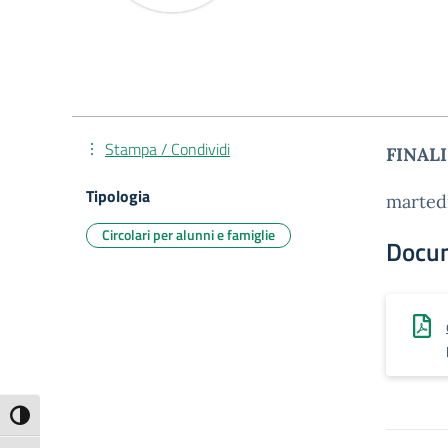
Stampa / Condividi
FINAL
Tipologia
marted
Circolari per alunni e famiglie
Docu
Attiva/disattiva alto contrasto