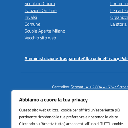
Scuola in Chiaro
I numeri 
Iscrizioni On Line
Le carte 
Invalsi
Organizz
Comune
La storia
Scuole Aperte Milano
Vecchio sito web
Amministrazione Trasparente
Albo online
Privacy Poli
Centralino:
Scrosati, 4: 02 884 41534/ Scros
Abbiamo a cuore la tua privacy
Questo sito web utilizza i cookie per offrirti un’esperienza più
Istituto Comprensivo Statale
pertinente ricordando le tue preferenze e ripetendo le visite.
Cardarelli | Massaua
Cliccando su "Accetta tutto", acconsenti all'uso di TUTTI i cookie.
Via Scrosati 3/4, Milano (MI)