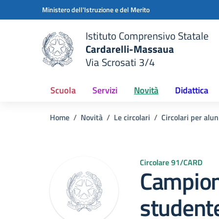
Vai ai contenuti
Vai al menu di navigazione
Vai al footer
Ministero dell'Istruzione e del Merito
Istituto Comprensivo Statale
Cardarelli-Massaua
Via Scrosati 3/4
 della scuola
— Visita la pagina iniziale del
Scuola
Servizi
Novità
Didattica
Home
Novità
Le circolari
Circolari per alun
Circolare 91/CARD
Campion
student