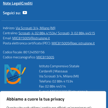
Note Legali
Crediti
Seguici su:
Indirizzo:
Via Scrosati 3/4, Milano (MI)
Centralino:
Scrosati, 4: 02 884 41534/ Scrosati, 3: 02 884 44515
Email:
MIIC815005@istruzione.it
Posta elettronica certificata (PEC):
MIIC815005@pec.istruzione.it
Codice fiscale: 80124050156
Codice meccanografico:
MIIC815005
Istituto Comprensivo Statale
Cardarelli | Massaua
Via Scrosati 3/4, Milano (MI)
Telefono: 02 884 41534
Fax: 02 884 44514
E-mail: MIIC815005@istruzione.it
PEC: MIIC815005@pec.istruzione.it
Abbiamo a cuore la tua privacy
Codice Meccanografico: MIIC815005
Codice Fiscale: 80124050156
Questo sito web utilizza i cookie per offrirti un’esperienza più