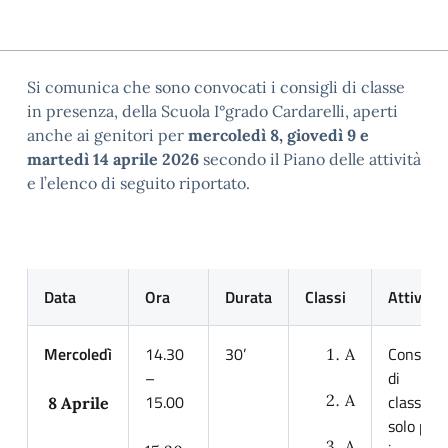
Si comunica che sono convocati i consigli di classe
in presenza, della Scuola I°grado Cardarelli, aperti
anche ai genitori per
mercoledì 8, giovedì 9 e
martedì 14 aprile 2026
secondo il Piano delle attività
e l’elenco di seguito riportato.
Data
Ora
Durata
Classi
Attività
Mercoledì
14.30
30’
Consigli
A
–
di
15.00
A
classe
8 Aprile
solo per
A