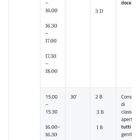
docenti
–
16.00
3 D
16.30
–
17.00
17.30
–
18.00
15.00
30’
2 B
Consigli
–
di
15.30
classe
3 B
aperti a
tutti
i
16.00-
1 B
genitori.
16.30