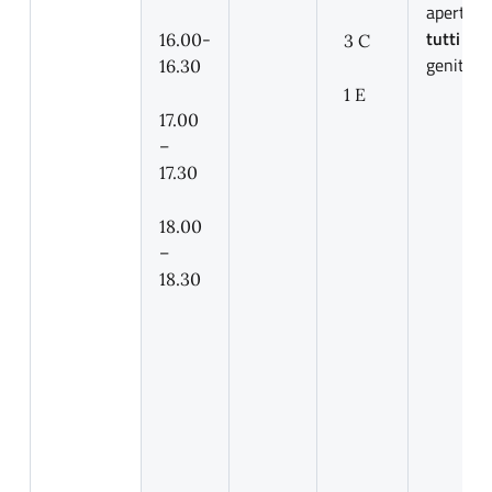
aperti a
tutti
i
16.00-
3 C
genitori.
16.30
1 E
17.00
–
17.30
18.00
–
18.30