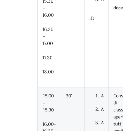
i
15.30
docenti
–
16.00
1D
16.30
–
17.00
17.30
–
18.00
15.00
30’
Consigli
A
–
di
15.30
A
classe
aperti a
A
tutti
i
16.00-
genitori.