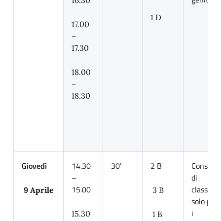
16.30
1 D
17.00
–
17.30
18.00
–
18.30
Giovedì
14.30
30’
2 B
Consigli
–
di
15.00
classe
9 Aprile
3 B
solo per
i
15.30
1 B