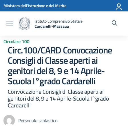
Vai ai contenuti
Vai al menu di navigazione
Vai al footer
Ministero dell'Istruzione e del Merito
Istituto Comprensivo Statale
Cardarelli-Massaua
— Visita la pagina iniziale della scuola
Circolare 100
Circ.100/CARD Convocazione
Consigli di Classe aperti ai
genitori del 8, 9 e 14 Aprile-
Scuola I°grado Cardarelli
Convocazione Consigli di Classe aperti ai
genitori del 8, 9 e 14 Aprile-Scuola I°grado
Cardarelli
Personale scolastico