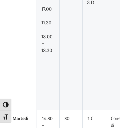
3 D
17.00
–
17.30
18.00
–
18.30
Attiva/disattiva alto contrasto
Attiva/disattiva dimensione testo
Martedì
14.30
30’
1 C
Consigli
–
di