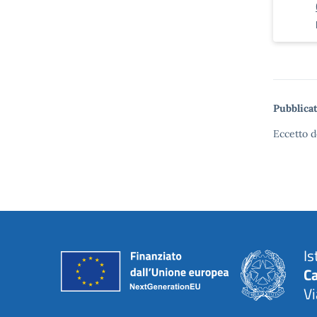
Pubblicat
Eccetto d
Is
C
Vi
— 