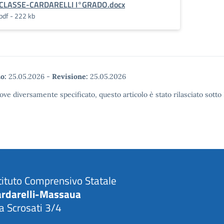
CLASSE-CARDARELLI I°GRADO.docx
pdf - 222 kb
o:
25.05.2026
-
Revisione:
25.05.2026
ove diversamente specificato, questo articolo è stato rilasciato sott
tituto Comprensivo Statale
ardarelli-Massaua
a Scrosati 3/4
Visita la pagina iniziale della scuola