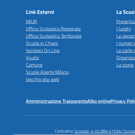
Link Esterni
La Scuo
MIUR
Presenta
Ufficio Scolastico Regionale
I luoghi
Ufficio Scolastico Territoriale
Le perso
Scuola in Chiaro
I numeri 
Iscrizioni On Line
Le carte 
Invalsi
Organizz
Comune
La storia
Scuole Aperte Milano
Vecchio sito web
Amministrazione Trasparente
Albo online
Privacy Poli
Centralino:
Scrosati, 4: 02 884 41534/ Scros