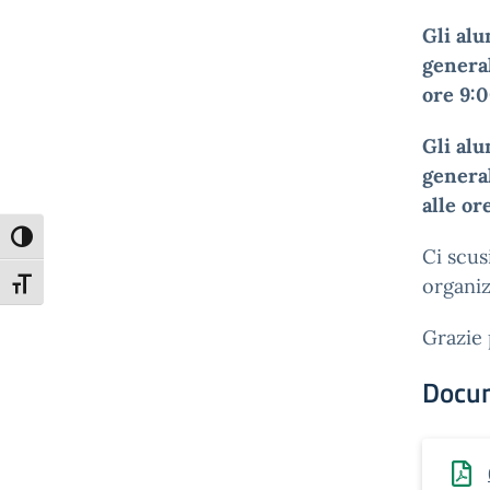
Gli alu
genera
ore 9:0
Gli alu
genera
alle or
Attiva/disattiva alto contrasto
Ci scus
organiz
Attiva/disattiva dimensione testo
Grazie 
Docu