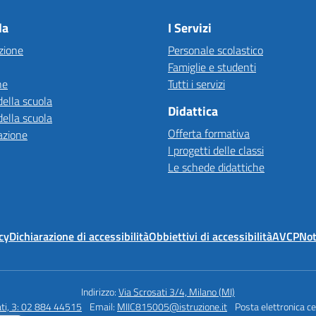
la
I Servizi
zione
Personale scolastico
Famiglie e studenti
ne
Tutti i servizi
della scuola
Didattica
della scuola
Offerta formativa
azione
I progetti delle classi
Le schede didattiche
cy
Dichiarazione di accessibilità
Obbiettivi di accessibilità
AVCP
Not
Indirizzo:
Via Scrosati 3/4, Milano (MI)
ati, 3: 02 884 44515
Email:
MIIC815005@istruzione.it
Posta elettronica ce