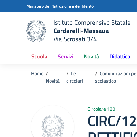
Vai ai contenuti
Vai al menu di navigazione
Vai al footer
Ministero dell'Istruzione e del Merito
Istituto Comprensivo Statale
Cardarelli-Massaua
Via Scrosati 3/4
 della scuola
— Visita la pagina iniziale del
Scuola
Servizi
Novità
Didattica
Home
Le
Comunicazioni per
Novità
circolari
scolastico
Circolare 120
CIRC/1