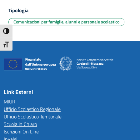
Tipologia
Comunicazioni per famiglie, alunni e personale scolastico
Attiva/disattiva alto contrasto
Attiva/disattiva dimensione testo
Istituto Comprensivo Statale
Cardarelli-Massaua
Via Scrosati 3/4
— Visita la pagina iniziale della scuola
Link Esterni
MIUR
Ufficio Scolastico Regionale
Ufficio Scolastico Territoriale
Scuola in Chiaro
Iscrizioni On Line
Invalsi