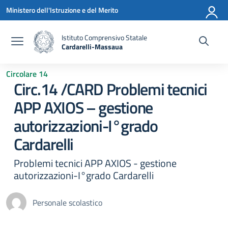
Vai ai contenuti
Vai al menu di navigazione
Vai al footer
Ministero dell'Istruzione e del Merito
Istituto Comprensivo Statale
Cardarelli-Massaua
— Visita la pagina iniziale della scuola
Circolare 14
Circ.14 /CARD Problemi tecnici
APP AXIOS – gestione
autorizzazioni-I°grado
Cardarelli
Problemi tecnici APP AXIOS - gestione
autorizzazioni-I°grado Cardarelli
Personale scolastico