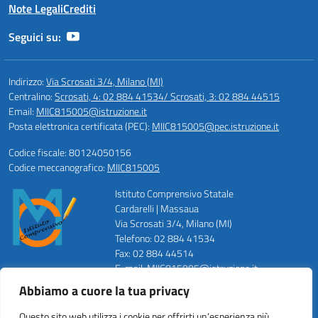
Note Legali
Crediti
Seguici su:
Indirizzo:
Via Scrosati 3/4, Milano (MI)
Centralino:
Scrosati, 4: 02 884 41534/ Scrosati, 3: 02 884 44515
Email:
MIIC815005@istruzione.it
Posta elettronica certificata (PEC):
MIIC815005@pec.istruzione.it
Codice fiscale: 80124050156
Codice meccanografico:
MIIC815005
Istituto Comprensivo Statale
Cardarelli | Massaua
Via Scrosati 3/4, Milano (MI)
Telefono: 02 884 41534
Fax: 02 884 44514
E-mail: MIIC815005@istruzione.it
PEC: MIIC815005@pec.istruzione.it
Abbiamo a cuore la tua privacy
Codice Meccanografico: MIIC815005
Codice Fiscale: 80124050156
Questo sito web utilizza i cookie per offrirti un’esperienza più