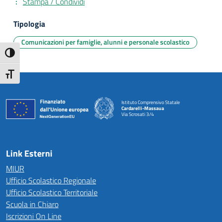
Stampa / Condividi
Tipologia
Comunicazioni per famiglie, alunni e personale scolastico
Attiva/disattiva alto contrasto
Attiva/disattiva dimensione testo
Istituto Comprensivo Statale
Cardarelli-Massaua
Via Scrosati 3/4
— Visita la pagina iniziale della scuola
Link Esterni
MIUR
Ufficio Scolastico Regionale
Ufficio Scolastico Territoriale
Scuola in Chiaro
Iscrizioni On Line