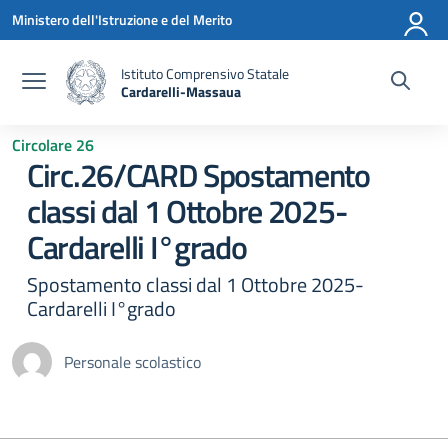
Vai ai contenuti
Vai al menu di navigazione
Vai al footer
Ministero dell'Istruzione e del Merito
Istituto Comprensivo Statale
Cardarelli-Massaua
— Visita la pagina iniziale della scuola
Circolare 26
Circ.26/CARD Spostamento
classi dal 1 Ottobre 2025-
Cardarelli I°grado
Spostamento classi dal 1 Ottobre 2025-
Cardarelli I°grado
Personale scolastico