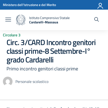
Vai ai contenuti
Vai al menu di navigazione
Vai al footer
Ministero dell'Istruzione e del Merito
Istituto Comprensivo Statale
Cardarelli-Massaua
— Visita la pagina iniziale della scuola
Circolare 3
Circ. 3/CARD Incontro genitori
classi prime-8 Settembre-I°
grado Cardarelli
Primo incontro genitori classi prime
Personale scolastico