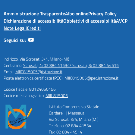
Amministrazione Trasparente
Albo online
Privacy Policy
Dichiarazione di accessibilità
Obbiettivi di accessibilità
AVCP
Note Legali
Crediti
Seguici su:
Indirizzo:
Via Scrosati 3/4, Milano (MI)
Centralino:
Scrosati, 4: 02 884 41534/ Scrosati, 3: 02 884 44515
Email:
MIIC815005@istruzione.it
Posta elettronica certificata (PEC):
MIIC815005@pec.istruzione.it
Codice fiscale: 80124050156
Codice meccanografico:
MIIC815005
Istituto Comprensivo Statale
Cardarelli | Massaua
Via Scrosati 3/4, Milano (MI)
Telefono: 02 884 41534
Fax: 02 884 44514