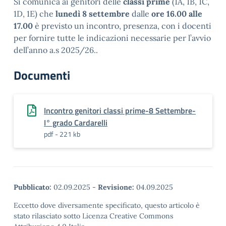
Si comunica ai genitori delle
classi prime
(1A, 1B, 1C,
1D, 1E) che
lunedì 8 settembre
dalle
ore 16.00 alle
17.00
è previsto un incontro, presenza, con i docenti
per fornire tutte le indicazioni necessarie per l’avvio
dell’anno a.s 2025/26..
Documenti
Incontro genitori classi prime-8 Settembre-
I° grado Cardarelli
pdf - 221 kb
Pubblicato:
02.09.2025
-
Revisione:
04.09.2025
Eccetto dove diversamente specificato, questo articolo è
stato rilasciato sotto Licenza Creative Commons