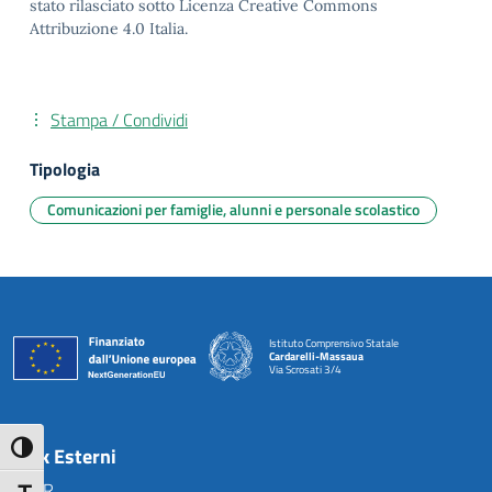
stato rilasciato sotto Licenza Creative Commons
Attribuzione 4.0 Italia.
Stampa / Condividi
Tipologia
Comunicazioni per famiglie, alunni e personale scolastico
Istituto Comprensivo Statale
Cardarelli-Massaua
Via Scrosati 3/4
— Visita la pagina iniziale della scuola
Attiva/disattiva alto contrasto
Link Esterni
MIUR