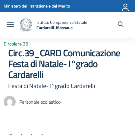
Vai ai contenuti
Vai al menu di navigazione
Vai al footer
Ministero dell'Istruzione e del Merito
Istituto Comprensivo Statale
Cardarelli-Massaua
— Visita la pagina iniziale della scuola
Circolare 39
Circ.39_CARD Comunicazione
Festa di Natale- I°grado
Cardarelli
Festa di Natale- I°grado Cardarelli
Personale scolastico