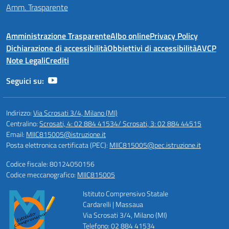
Amm. Trasparente
Amministrazione Trasparente
Albo online
Privacy Policy
Dichiarazione di accessibilità
Obbiettivi di accessibilità
AVCP
Note Legali
Crediti
Seguici su:
Indirizzo:
Via Scrosati 3/4, Milano (MI)
Centralino:
Scrosati, 4: 02 884 41534/ Scrosati, 3: 02 884 44515
Email:
MIIC815005@istruzione.it
Posta elettronica certificata (PEC):
MIIC815005@pec.istruzione.it
Codice fiscale: 80124050156
Codice meccanografico:
MIIC815005
Istituto Comprensivo Statale
Cardarelli | Massaua
Via Scrosati 3/4, Milano (MI)
Telefono: 02 884 41534