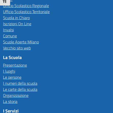
Attiva/disattiva dimensione testo
Ufficio Scolastico Regionale
Ufficio Scolastico Territoriale
Scuola in Chiaro
Iscrizioni On Line
Invalsi
Comune
Scuole Aperte Milano
Vecchio sito web
La Scuola
Presentazione
I luoghi
Le persone
I numeri della scuola
Le carte della scuola
Organizzazione
La storia
I Servizi