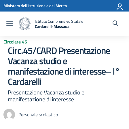
Vai ai contenuti
Vai al menu di navigazione
Vai al footer
Ministero dell'Istruzione e del Merito
Istituto Comprensivo Statale
Cardarelli-Massaua
— Visita la pagina iniziale della scuola
Circolare 45
Circ.45/CARD Presentazione
Vacanza studio e
manifestazione di interesse– I°
Cardarelli
Presentazione Vacanza studio e
manifestazione di interesse
Personale scolastico