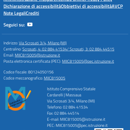
Dichiarazione di accessibilità
Obbiettivi di accessibilità
AVCP
Note Legali
Crediti
Seguici su:
Indirizzo:
Via Scrosati 3/4, Milano (MI)
Centralino:
Scrosati, 4: 02 884 41534/ Scrosati, 3: 02 884 44515
Email:
MIIC815005@istruzione.it
Posta elettronica certificata (PEC):
MIIC815005@pec.istruzione.it
Codice fiscale: 80124050156
Codice meccanografico:
MIIC815005
Istituto Comprensivo Statale
Cardarelli | Massaua
Via Scrosati 3/4, Milano (MI)
Telefono: 02 884 41534
Fax: 02 884 44514
E-mail: MIIC815005@istruzione.it
PEC: MIIC815005@pec.istruzione.it