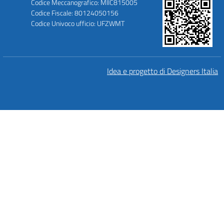
Codice Meccanografico: MIIC815005
Codice Fiscale: 80124050156
Codice Univoco ufficio: UFZWMT
Idea e progetto di Designers Italia