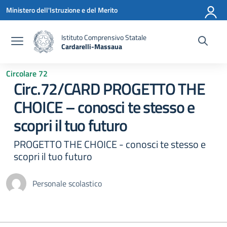
Vai ai contenuti
Vai al menu di navigazione
Vai al footer
Ministero dell'Istruzione e del Merito
Istituto Comprensivo Statale
Cardarelli-Massaua
— Visita la pagina iniziale della scuola
Circolare 72
Circ.72/CARD PROGETTO THE
CHOICE – conosci te stesso e
scopri il tuo futuro
PROGETTO THE CHOICE - conosci te stesso e
scopri il tuo futuro
Personale scolastico