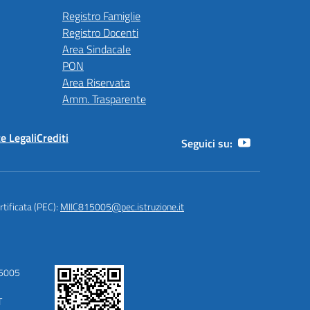
Registro Famiglie
Registro Docenti
Area Sindacale
PON
Area Riservata
Amm. Trasparente
e Legali
Crediti
Seguici su:
rtificata (PEC):
MIIC815005@pec.istruzione.it
15005
T