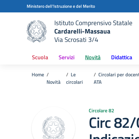
Vai ai contenuti
Vai al menu di navigazione
Vai al footer
Ministero dell'Istruzione e del Merito
Istituto Comprensivo Statale
Cardarelli-Massaua
Via Scrosati 3/4
 della scuola
— Visita la pagina iniziale del
Scuola
Servizi
Novità
Didattica
Home
Le
Circolari per docen
Novità
circolari
ATA
Circolare 82
Circ 82