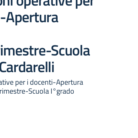
oni operative per
i-Apertura
rimestre-Scuola
Cardarelli
ative per i docenti-Apertura
drimestre-Scuola I°grado