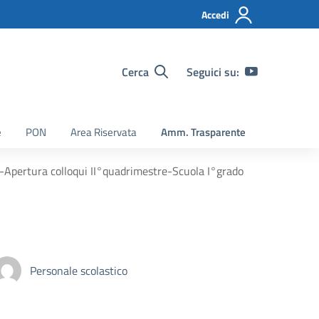
Accedi
Cerca
Seguici su:
e
PON
Area Riservata
Amm. Trasparente
i-Apertura colloqui II°quadrimestre-Scuola I°grado
Personale scolastico