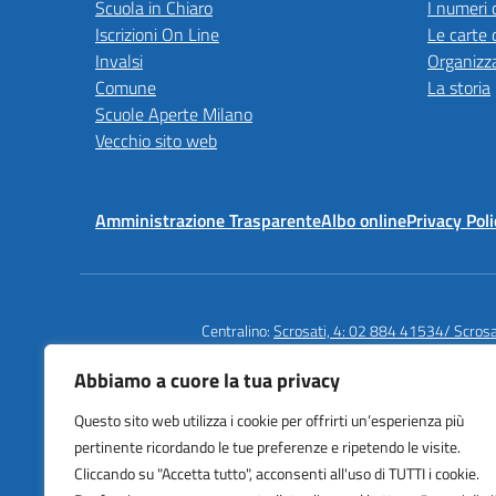
Scuola in Chiaro
I numeri 
Iscrizioni On Line
Le carte 
Invalsi
Organizz
Comune
La storia
Scuole Aperte Milano
Vecchio sito web
Amministrazione Trasparente
Albo online
Privacy Poli
Centralino:
Scrosati, 4: 02 884 41534/ Scros
Abbiamo a cuore la tua privacy
Questo sito web utilizza i cookie per offrirti un’esperienza più
Istituto Comprensivo Statale
pertinente ricordando le tue preferenze e ripetendo le visite.
Cardarelli | Massaua
Cliccando su "Accetta tutto", acconsenti all'uso di TUTTI i cookie.
Via Scrosati 3/4, Milano (MI)