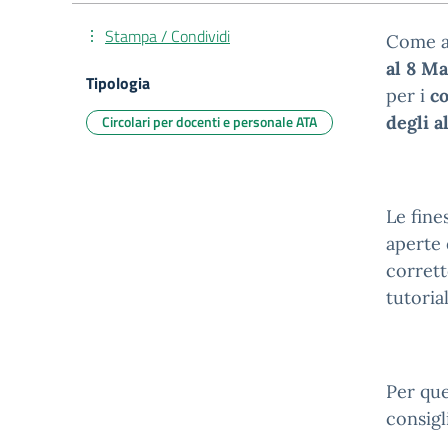
Stampa / Condividi
Come an
al 8 M
Tipologia
per i
co
Circolari per docenti e personale ATA
degli a
Le fine
aperte 
corrett
tutoria
Per que
consigl