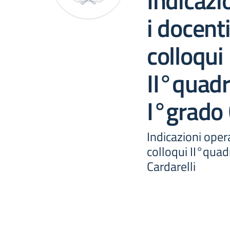
Indicazi
i docent
colloqui
II°quad
I°grado 
Indicazioni oper
colloqui II°qua
Cardarelli