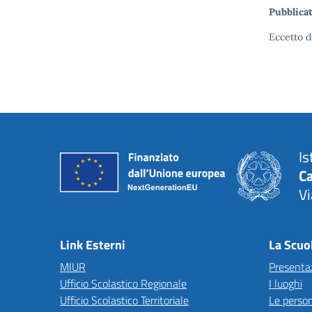
Pubblicat
Eccetto d
Is
C
Vi
— 
Link Esterni
La Scuo
MIUR
Presenta
Ufficio Scolastico Regionale
I luoghi
Ufficio Scolastico Territoriale
Le perso