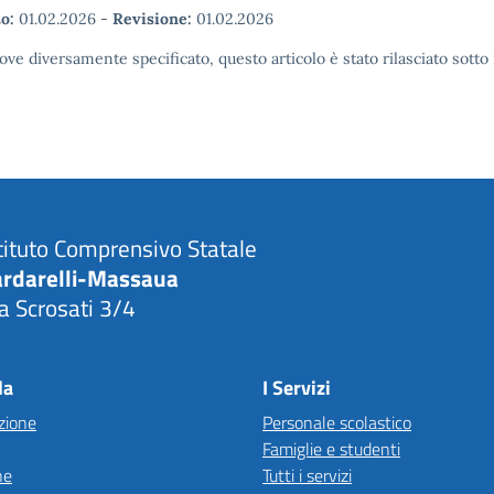
o:
01.02.2026
-
Revisione:
01.02.2026
ove diversamente specificato, questo articolo è stato rilasciato sott
tituto Comprensivo Statale
ardarelli-Massaua
a Scrosati 3/4
Visita la pagina iniziale della scuola
la
I Servizi
zione
Personale scolastico
Famiglie e studenti
ne
Tutti i servizi