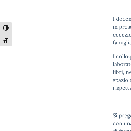
I docen
in pres
Attiva/disattiva alto contrasto
eccezio
Attiva/disattiva dimensione testo
famigli
I collo
laborat
libri, 
spazio 
rispett
Si preg
con una