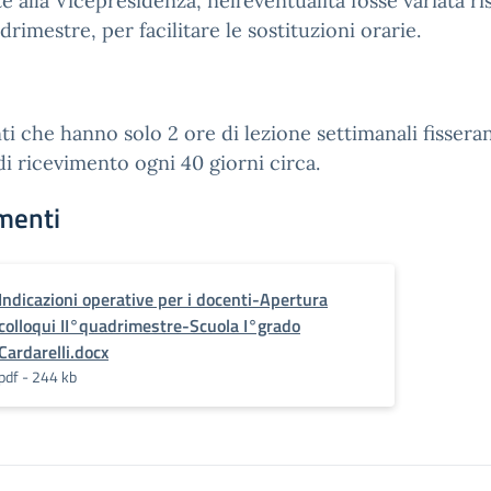
te alla Vicepresidenza, nell’eventualità fosse variata r
adrimestre, per facilitare le sostituzioni orarie.
ti che hanno solo 2 ore di lezione settimanali fissera
di ricevimento ogni 40 giorni circa.
menti
Indicazioni operative per i docenti-Apertura
colloqui II°quadrimestre-Scuola I°grado
Cardarelli.docx
pdf - 244 kb