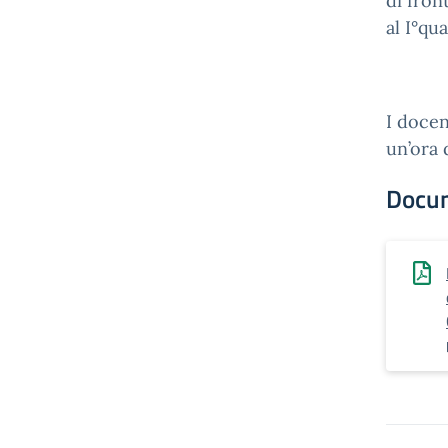
di fron
al I°qu
I docen
un’ora 
Docu