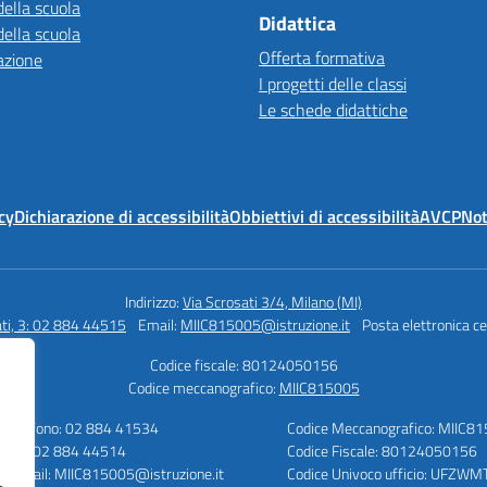
della scuola
Didattica
della scuola
Offerta formativa
azione
I progetti delle classi
Le schede didattiche
cy
Dichiarazione di accessibilità
Obbiettivi di accessibilità
AVCP
Not
Indirizzo:
Via Scrosati 3/4, Milano (MI)
ati, 3: 02 884 44515
Email:
MIIC815005@istruzione.it
Posta elettronica ce
Codice fiscale: 80124050156
Codice meccanografico:
MIIC815005
Telefono: 02 884 41534
Codice Meccanografico: MIIC8
Fax: 02 884 44514
Codice Fiscale: 80124050156
E-mail: MIIC815005@istruzione.it
Codice Univoco ufficio: UFZWM