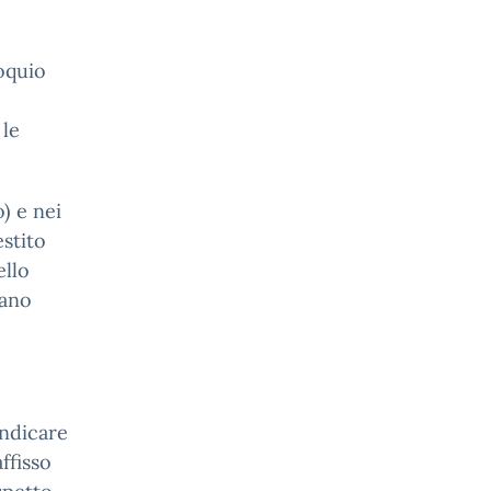
loquio
 le
) e nei
estito
ello
iano
indicare
ffisso