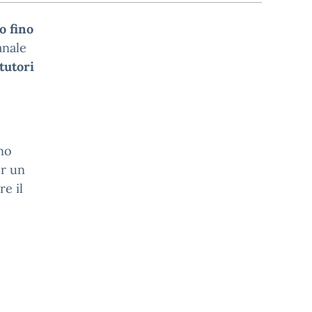
o fino
anale
tutori
no
er un
re il