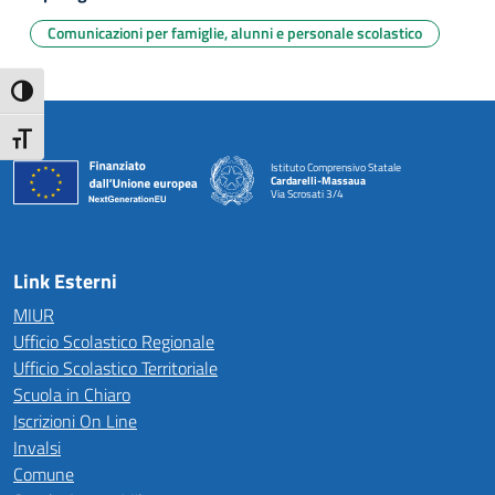
Comunicazioni per famiglie, alunni e personale scolastico
Attiva/disattiva alto contrasto
Attiva/disattiva dimensione testo
Istituto Comprensivo Statale
Cardarelli-Massaua
Via Scrosati 3/4
— Visita la pagina iniziale della scuola
Link Esterni
MIUR
Ufficio Scolastico Regionale
Ufficio Scolastico Territoriale
Scuola in Chiaro
Iscrizioni On Line
Invalsi
Comune