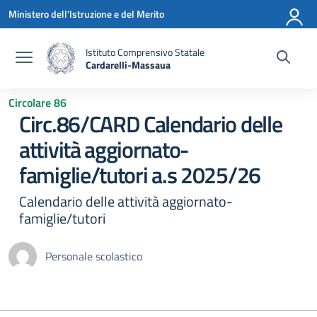
Vai ai contenuti
Vai al menu di navigazione
Vai al footer
Ministero dell'Istruzione e del Merito
Istituto Comprensivo Statale
Cardarelli-Massaua
— Visita la pagina iniziale della scuola
Circolare 86
Circ.86/CARD Calendario delle
attività aggiornato-
famiglie/tutori a.s 2025/26
Calendario delle attività aggiornato-
famiglie/tutori
Personale scolastico