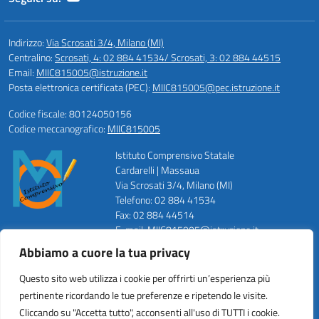
Indirizzo:
Via Scrosati 3/4, Milano (MI)
Centralino:
Scrosati, 4: 02 884 41534/ Scrosati, 3: 02 884 44515
Email:
MIIC815005@istruzione.it
Posta elettronica certificata (PEC):
MIIC815005@pec.istruzione.it
Codice fiscale: 80124050156
Codice meccanografico:
MIIC815005
Istituto Comprensivo Statale
Cardarelli | Massaua
Via Scrosati 3/4, Milano (MI)
Telefono: 02 884 41534
Fax: 02 884 44514
E-mail: MIIC815005@istruzione.it
PEC: MIIC815005@pec.istruzione.it
Abbiamo a cuore la tua privacy
Codice Meccanografico: MIIC815005
Codice Fiscale: 80124050156
Questo sito web utilizza i cookie per offrirti un’esperienza più
Codice Univoco ufficio: UFZWMT
pertinente ricordando le tue preferenze e ripetendo le visite.
Cliccando su "Accetta tutto", acconsenti all'uso di TUTTI i cookie.