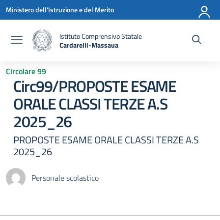
Vai ai contenuti
Vai al menu di navigazione
Vai al footer
Ministero dell'Istruzione e del Merito
Istituto Comprensivo Statale
Cardarelli-Massaua
— Visita la pagina iniziale della scuola
Circolare 99
Circ99/PROPOSTE ESAME
ORALE CLASSI TERZE A.S
2025_26
PROPOSTE ESAME ORALE CLASSI TERZE A.S
2025_26
Personale scolastico