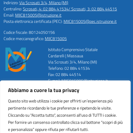
Indirizzo:
Via Scrosati 3/4, Milano (MI)
Centralino:
Scrosati, 4: 02 884 41534/ Scrosati, 3: 02 884 44515
Email:
MIIC815005@istruzione.it
Posta elettronica certificata (PEC):
MIIC815005@pec.istruzione.it
Codice fiscale: 80124050156
Codice meccanografico:
MIIC815005
Istituto Comprensivo Statale
Cardarelli | Massaua
Via Scrosati 3/4, Milano (MI)
Telefono: 02 884 41534
Fax: 02 884 44514
E-mail: MIIC815005@istruzione.it
PEC: MIIC815005@pec.istruzione.it
Abbiamo a cuore la tua privacy
Codice Meccanografico: MIIC815005
Codice Fiscale: 80124050156
Questo sito web utilizza i cookie per offrirti un’esperienza più
Codice Univoco ufficio: UFZWMT
pertinente ricordando le tue preferenze e ripetendo le visite.
Cliccando su "Accetta tutto", acconsenti all'uso di TUTTI i cookie.
Per fornire un consenso controllato clicca sul bottone “scopri di più
e personalizza” oppure rifiuta per rifiutarli tutti.