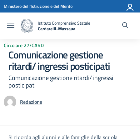
Vai ai contenuti
Vai al menu di navigazione
Vai al footer
Ministero dell'Istruzione e del Merito
Istituto Comprensivo Statale
Cardarelli-Massaua
— Visita la pagina iniziale della scuola
Circolare 27/CARD
Comunicazione gestione
ritardi/ ingressi posticipati
Comunicazione gestione ritardi/ ingressi
posticipati
Redazione
Si ricorda agli alunni e alle famiglie della scuola