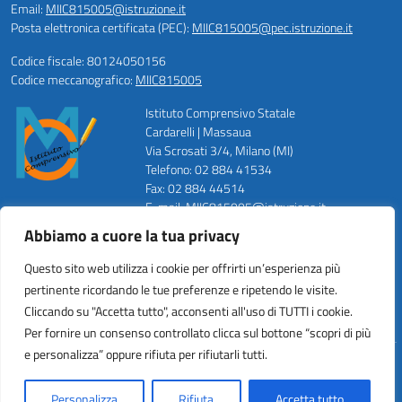
Email:
MIIC815005@istruzione.it
Posta elettronica certificata (PEC):
MIIC815005@pec.istruzione.it
Codice fiscale: 80124050156
Codice meccanografico:
MIIC815005
Istituto Comprensivo Statale
Cardarelli | Massaua
Via Scrosati 3/4, Milano (MI)
Telefono: 02 884 41534
Fax: 02 884 44514
E-mail: MIIC815005@istruzione.it
PEC: MIIC815005@pec.istruzione.it
Abbiamo a cuore la tua privacy
Codice Meccanografico: MIIC815005
Codice Fiscale: 80124050156
Questo sito web utilizza i cookie per offrirti un’esperienza più
Codice Univoco ufficio: UFZWMT
pertinente ricordando le tue preferenze e ripetendo le visite.
Cliccando su "Accetta tutto", acconsenti all'uso di TUTTI i cookie.
Per fornire un consenso controllato clicca sul bottone “scopri di più
e personalizza” oppure rifiuta per rifiutarli tutti.
Idea e progetto di Designers Italia
Personalizza
Rifiuta
Accetta tutto