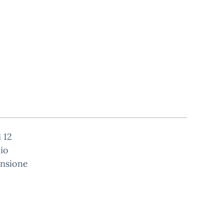
 12
lio
ansione