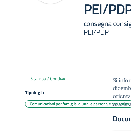
PEI/PD
consegna consigl
PEI/PDP
Stampa / Condividi
Si info
dicembr
Tipologia
orienta
Comunicazioni per famiglie, alunni e personale scolastico
oraria a
Docu