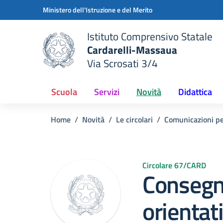
Vai ai contenuti
Vai al menu di navigazione
Vai al footer
Ministero dell'Istruzione e del Merito
Istituto Comprensivo Statale
Cardarelli-Massaua
Via Scrosati 3/4
 della scuola
— Visita la pagina iniziale del
Scuola
Servizi
Novità
Didattica
Home
Novità
Le circolari
Comunicazioni per
Circolare 67/CARD
Consegn
orientat