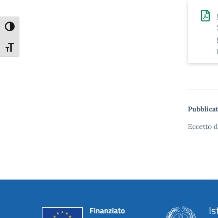
Attiva/disattiva alto contrasto
Attiva/disattiva dimensione testo
Pubblicat
Eccetto d
Is