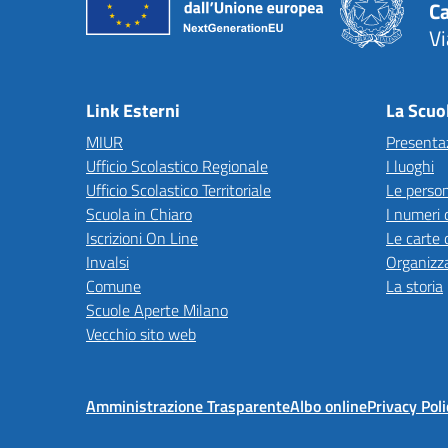
C
Vi
— 
Link Esterni
La Scuo
MIUR
Presenta
Ufficio Scolastico Regionale
I luoghi
Ufficio Scolastico Territoriale
Le perso
Scuola in Chiaro
I numeri 
Iscrizioni On Line
Le carte 
Invalsi
Organizz
Comune
La storia
Scuole Aperte Milano
Vecchio sito web
Amministrazione Trasparente
Albo online
Privacy Poli