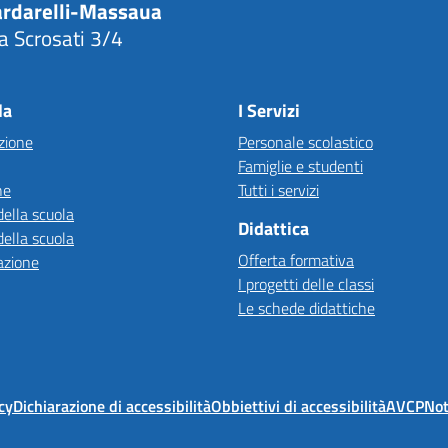
ardarelli-Massaua
a Scrosati 3/4
Visita la pagina iniziale della scuola
la
I Servizi
zione
Personale scolastico
Famiglie e studenti
ne
Tutti i servizi
della scuola
Didattica
della scuola
Offerta formativa
azione
I progetti delle classi
Le schede didattiche
cy
Dichiarazione di accessibilità
Obbiettivi di accessibilità
AVCP
Not