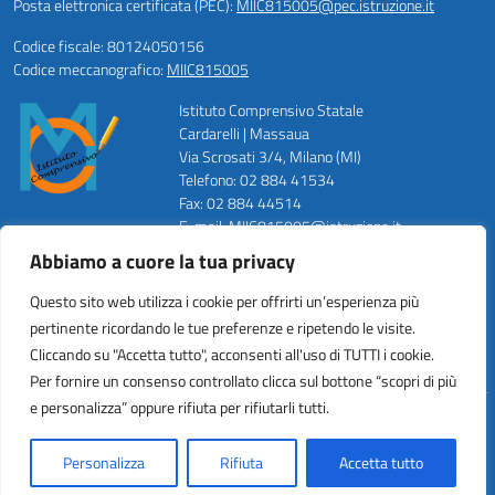
Posta elettronica certificata (PEC):
MIIC815005@pec.istruzione.it
Codice fiscale: 80124050156
Codice meccanografico:
MIIC815005
Istituto Comprensivo Statale
Cardarelli | Massaua
Via Scrosati 3/4, Milano (MI)
Telefono: 02 884 41534
Fax: 02 884 44514
E-mail: MIIC815005@istruzione.it
PEC: MIIC815005@pec.istruzione.it
Abbiamo a cuore la tua privacy
Codice Meccanografico: MIIC815005
Codice Fiscale: 80124050156
Questo sito web utilizza i cookie per offrirti un’esperienza più
Codice Univoco ufficio: UFZWMT
pertinente ricordando le tue preferenze e ripetendo le visite.
Cliccando su "Accetta tutto", acconsenti all'uso di TUTTI i cookie.
Per fornire un consenso controllato clicca sul bottone “scopri di più
e personalizza” oppure rifiuta per rifiutarli tutti.
Idea e progetto di Designers Italia
Personalizza
Rifiuta
Accetta tutto