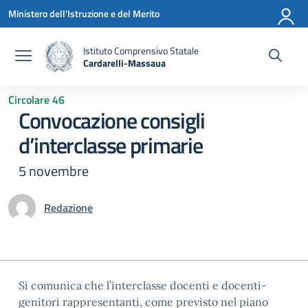
Vai ai contenuti
Vai al menu di navigazione
Vai al footer
Ministero dell'Istruzione e del Merito
Istituto Comprensivo Statale
Cardarelli-Massaua
— Visita la pagina iniziale della scuola
Circolare 46
Convocazione consigli
d’interclasse primarie
5 novembre
Redazione
Si comunica che l’interclasse docenti e docenti-
genitori rappresentanti, come previsto nel piano