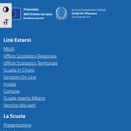
Attiva/disattiva alto contrasto
Istituto Comprensivo Statale
Cardarelli-Massaua
Via Scrosati 3/4
— Visita la pagina iniziale della scuola
Attiva/disattiva dimensione testo
Link Esterni
MIUR
Ufficio Scolastico Regionale
Ufficio Scolastico Territoriale
Scuola in Chiaro
Iscrizioni On Line
Invalsi
Comune
Scuole Aperte Milano
Vecchio sito web
La Scuola
Presentazione