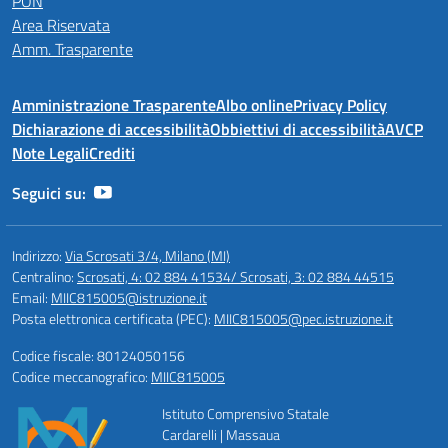
PON
Area Riservata
Amm. Trasparente
Amministrazione Trasparente
Albo online
Privacy Policy
Dichiarazione di accessibilità
Obbiettivi di accessibilità
AVCP
Note Legali
Crediti
Seguici su:
Indirizzo:
Via Scrosati 3/4, Milano (MI)
Centralino:
Scrosati, 4: 02 884 41534/ Scrosati, 3: 02 884 44515
Email:
MIIC815005@istruzione.it
Posta elettronica certificata (PEC):
MIIC815005@pec.istruzione.it
Codice fiscale: 80124050156
Codice meccanografico:
MIIC815005
Istituto Comprensivo Statale
Cardarelli | Massaua