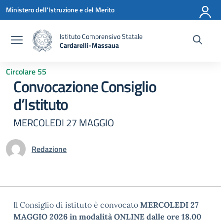
Vai ai contenuti
Vai al menu di navigazione
Vai al footer
Ministero dell'Istruzione e del Merito
Istituto Comprensivo Statale
Cardarelli-Massaua
— Visita la pagina iniziale della scuola
Circolare 55
Convocazione Consiglio
d’Istituto
MERCOLEDI 27 MAGGIO
Redazione
Il Consiglio di istituto è convocato
MERCOLEDI 27
MAGGIO 2026 in modalità ONLINE
dalle ore 18.00