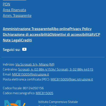
PON
Area Riservata
Amm. Trasparente
Amministrazione Trasparente
Albo online
Privacy Policy
Dichiarazione di accessibilità
Obbiettivi di accessibilità
AVCP
Note Legali
Crediti
Seguici su:
Indirizzo:
Via Scrosati 3/4, Milano (MI)
Centralino:
Scrosati, 4: 02 884 41534/ Scrosati, 3: 02 884 44515
Email:
MIIC815005@istruzione.it
Posta elettronica certificata (PEC):
MIIC815005@pec.istruzione.it
Codice fiscale: 80124050156
Codice meccanografico:
MIIC815005
Istituto Comprensivo Statale