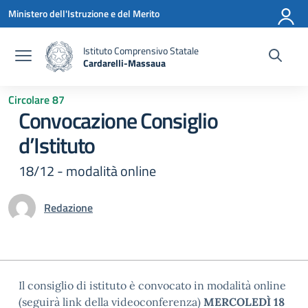
Vai ai contenuti
Vai al menu di navigazione
Vai al footer
Ministero dell'Istruzione e del Merito
Istituto Comprensivo Statale
Cardarelli-Massaua
— Visita la pagina iniziale della scuola
Circolare 87
Convocazione Consiglio
d’Istituto
18/12 - modalità online
Redazione
Il consiglio di istituto è convocato in modalità online
(seguirà link della videoconferenza)
MERCOLEDÌ 18