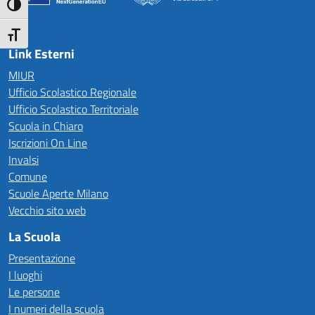
Attiva/disattiva alto contrasto
— Visita la pagina iniziale della scuola
Attiva/disattiva dimensione testo
Link Esterni
MIUR
Ufficio Scolastico Regionale
Ufficio Scolastico Territoriale
Scuola in Chiaro
Iscrizioni On Line
Invalsi
Comune
Scuole Aperte Milano
Vecchio sito web
La Scuola
Presentazione
I luoghi
Le persone
I numeri della scuola