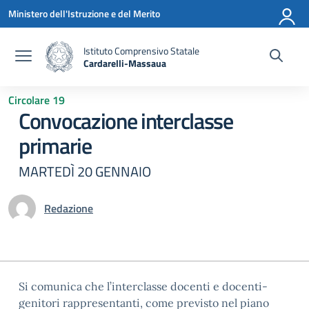
Vai ai contenuti
Vai al menu di navigazione
Vai al footer
Ministero dell'Istruzione e del Merito
Istituto Comprensivo Statale
Cardarelli-Massaua
— Visita la pagina iniziale della scuola
Circolare 19
Convocazione interclasse
primarie
MARTEDÌ 20 GENNAIO
Redazione
Si comunica che l’interclasse docenti e docenti-
genitori rappresentanti, come previsto nel piano