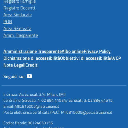
Registro Famiglie
Registro Docenti
Area Sindacale
PON
Area Riservata
Amm. Trasparente
Amministrazione Trasparente
Albo online
Privacy Policy
Dichiarazione di accessibilità
Obbiettivi di accessibilità
AVCP
Note Legali
Crediti
Seguici su:
Indirizzo:
Via Scrosati 3/4, Milano (MI)
Centralino:
Scrosati, 4: 02 884 41534/ Scrosati, 3: 02 884 44515
Email:
MIIC815005@istruzione.it
Posta elettronica certificata (PEC):
MIIC815005@pec.istruzione.it
Codice fiscale: 80124050156