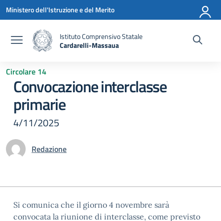
Vai ai contenuti
Vai al menu di navigazione
Vai al footer
Ministero dell'Istruzione e del Merito
Istituto Comprensivo Statale
Cardarelli-Massaua
— Visita la pagina iniziale della scuola
Circolare 14
Convocazione interclasse
primarie
4/11/2025
Redazione
Si comunica che il giorno 4 novembre sarà
convocata la riunione di interclasse, come previsto