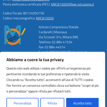
Posta elettronica certificata (PEC):
MIIC815005@pec.istruzione.it
Codice fiscale: 80124050156
Codice meccanografico:
MIIC815005
Istituto Comprensivo Statale
Cardarelli | Massaua
Via Scrosati 3/4, Milano (MI)
Telefono: 02 884 41534
Fax: 02 884 44514
E-mail: MIIC815005@istruzione.it
PEC: MIIC815005@pec.istruzione.it
Abbiamo a cuore la tua privacy
Codice Meccanografico: MIIC815005
Codice Fiscale: 80124050156
Questo sito web utilizza i cookie per offrirti un’esperienza più
Codice Univoco ufficio: UFZWMT
pertinente ricordando le tue preferenze e ripetendo le visite.
Cliccando su "Accetta tutto", acconsenti all'uso di TUTTI i cookie.
Per fornire un consenso controllato clicca sul bottone “scopri di più
e personalizza” oppure rifiuta per rifiutarli tutti.
Idea e progetto di Designers Italia
Personalizza
Rifiuta
Accetta tutto