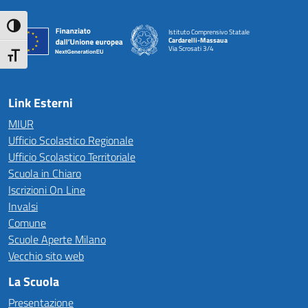
Attiva/disattiva alto contrasto
Istituto Comprensivo Statale
Cardarelli-Massaua
Via Scrosati 3/4
Attiva/disattiva dimensione testo
— Visita la pagina iniziale della scuola
Link Esterni
MIUR
Ufficio Scolastico Regionale
Ufficio Scolastico Territoriale
Scuola in Chiaro
Iscrizioni On Line
Invalsi
Comune
Scuole Aperte Milano
Vecchio sito web
La Scuola
Presentazione