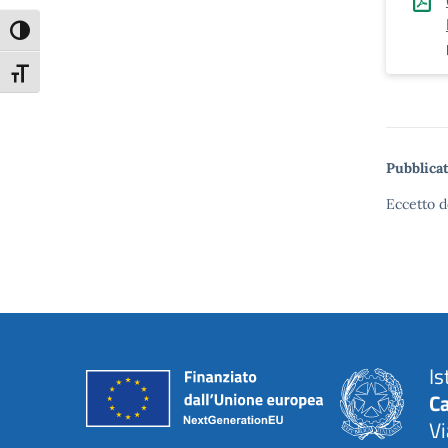
Attiva/disattiva alto contrasto
Attiva/disattiva dimensione testo
Pubblicat
Eccetto d
Is
C
Vi