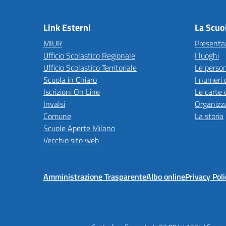
— 
Link Esterni
La Scuo
MIUR
Presenta
Ufficio Scolastico Regionale
I luoghi
Ufficio Scolastico Territoriale
Le perso
Scuola in Chiaro
I numeri 
Iscrizioni On Line
Le carte 
Invalsi
Organizz
Comune
La storia
Scuole Aperte Milano
Vecchio sito web
Amministrazione Trasparente
Albo online
Privacy Poli