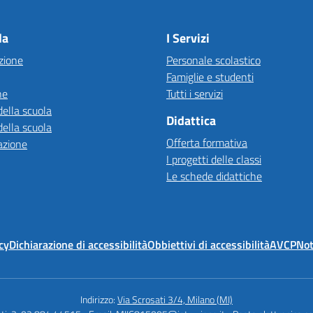
Visita la pagina iniziale della scuola
la
I Servizi
zione
Personale scolastico
Famiglie e studenti
ne
Tutti i servizi
della scuola
Didattica
della scuola
Offerta formativa
azione
I progetti delle classi
Le schede didattiche
cy
Dichiarazione di accessibilità
Obbiettivi di accessibilità
AVCP
Not
Indirizzo:
Via Scrosati 3/4, Milano (MI)