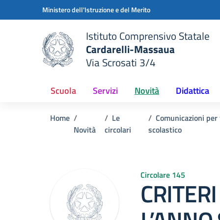
Vai ai contenuti
Vai al menu di navigazione
Vai al footer
Ministero dell'Istruzione e del Merito
Istituto Comprensivo Statale
Cardarelli-Massaua
Via Scrosati 3/4
 della scuola
— Visita la pagina iniziale del
Scuola
Servizi
Novità
Didattica
Home
Le
Comunicazioni per 
Novità
circolari
scolastico
Circolare 145
CRITERI