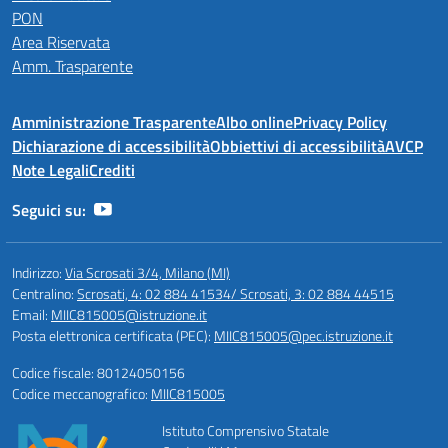
PON
Area Riservata
Amm. Trasparente
Amministrazione Trasparente
Albo online
Privacy Policy
Dichiarazione di accessibilità
Obbiettivi di accessibilità
AVCP
Note Legali
Crediti
Seguici su:
Indirizzo:
Via Scrosati 3/4, Milano (MI)
Centralino:
Scrosati, 4: 02 884 41534/ Scrosati, 3: 02 884 44515
Email:
MIIC815005@istruzione.it
Posta elettronica certificata (PEC):
MIIC815005@pec.istruzione.it
Codice fiscale: 80124050156
Codice meccanografico:
MIIC815005
Istituto Comprensivo Statale