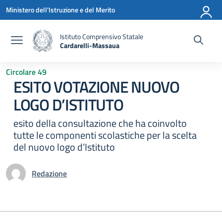
Vai ai contenuti
Vai al menu di navigazione
Vai al footer
Ministero dell'Istruzione e del Merito
Istituto Comprensivo Statale
Cardarelli-Massaua
— Visita la pagina iniziale della scuola
Circolare 49
ESITO VOTAZIONE NUOVO
LOGO D’ISTITUTO
esito della consultazione che ha coinvolto
tutte le componenti scolastiche per la scelta
del nuovo logo d’Istituto
Redazione