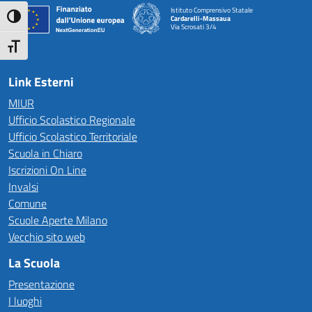
Istituto Comprensivo Statale
Attiva/disattiva alto contrasto
Cardarelli-Massaua
Via Scrosati 3/4
— Visita la pagina iniziale della scuola
Attiva/disattiva dimensione testo
Link Esterni
MIUR
Ufficio Scolastico Regionale
Ufficio Scolastico Territoriale
Scuola in Chiaro
Iscrizioni On Line
Invalsi
Comune
Scuole Aperte Milano
Vecchio sito web
La Scuola
Presentazione
I luoghi