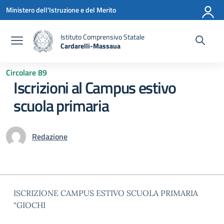
Vai ai contenuti
Vai al menu di navigazione
Vai al footer
Ministero dell'Istruzione e del Merito
Istituto Comprensivo Statale
Cardarelli-Massaua
— Visita la pagina iniziale della scuola
Circolare 89
Iscrizioni al Campus estivo
scuola primaria
Redazione
ISCRIZIONE CAMPUS ESTIVO SCUOLA PRIMARIA
“GIOCHI