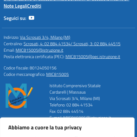
Note Legali
Crediti
Seguici su:
Indirizzo:
Via Scrosati 3/4, Milano (MI)
Centralino:
Scrosati, 4: 02 884 41534/ Scrosati, 3: 02 884 44515
Email:
MIIC815005@istruzione.it
Posta elettronica certificata (PEC):
MIIC815005@pec.istruzione.it
Codice fiscale: 80124050156
Codice meccanografico:
MIIC815005
Istituto Comprensivo Statale
Cardarelli | Massaua
Via Scrosati 3/4, Milano (MI)
Telefono: 02 884 41534
Fax: 02 884 44514
E-mail: MIIC815005@istruzione.it
PEC: MIIC815005@pec.istruzione.it
Abbiamo a cuore la tua privacy
Codice Meccanografico: MIIC815005
Codice Fiscale: 80124050156