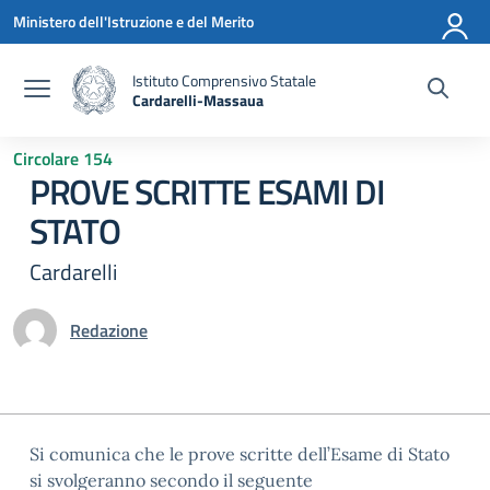
Vai ai contenuti
Vai al menu di navigazione
Vai al footer
Ministero dell'Istruzione e del Merito
Istituto Comprensivo Statale
Cardarelli-Massaua
— Visita la pagina iniziale della scuola
Circolare 154
PROVE SCRITTE ESAMI DI
STATO
Cardarelli
Redazione
Si comunica che le prove scritte dell’Esame di Stato
si svolgeranno secondo il seguente