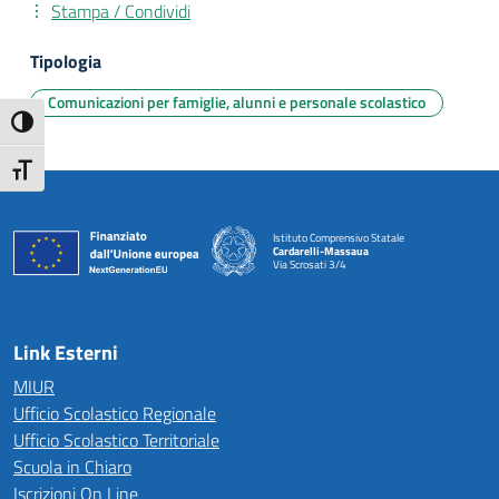
Stampa / Condividi
Tipologia
Comunicazioni per famiglie, alunni e personale scolastico
Attiva/disattiva alto contrasto
Attiva/disattiva dimensione testo
Istituto Comprensivo Statale
Cardarelli-Massaua
Via Scrosati 3/4
— Visita la pagina iniziale della scuola
Link Esterni
MIUR
Ufficio Scolastico Regionale
Ufficio Scolastico Territoriale
Scuola in Chiaro
Iscrizioni On Line