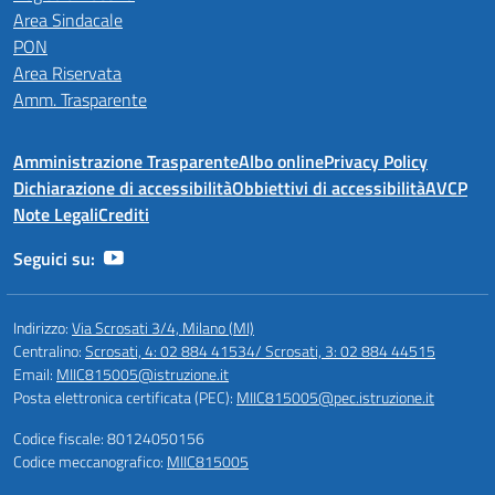
Area Sindacale
PON
Area Riservata
Amm. Trasparente
Amministrazione Trasparente
Albo online
Privacy Policy
Dichiarazione di accessibilità
Obbiettivi di accessibilità
AVCP
Note Legali
Crediti
Seguici su:
Indirizzo:
Via Scrosati 3/4, Milano (MI)
Centralino:
Scrosati, 4: 02 884 41534/ Scrosati, 3: 02 884 44515
Email:
MIIC815005@istruzione.it
Posta elettronica certificata (PEC):
MIIC815005@pec.istruzione.it
Codice fiscale: 80124050156
Codice meccanografico:
MIIC815005