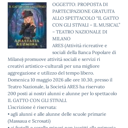
OGGETTO: PROPOSTA DI
PARTECIPAZIONE GRATUITA
ALLO SPETTACOLO “IL GATTO
CON GLI STIVALI – IL MUSICAL”
– TEATRO NAZIONALE DI
MILANO
ARES (Attività ricreative e
sociali della Banca Popolare di
Milano) promuove attività sociali e servizi ri
creativi artistico-culturali per una migliore
aggregazione e utilizzo del tempo libero.
Domenica 10 maggio 2026 alle ore 10.30, presso il
Teatro Nazionale, la Società ARES ha riservato
200 posti ai nostri alunni e alunne per lo spettacolo
IL GATTO CON GLI STIVALI.
L’iscrizione è riservata:
• agli alunni e alle alunne delle scuole primarie
(Massaua e Scrosati)
• ai fratelli e sorelle minori non iscritti alla primaria