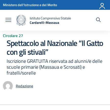
Vai ai contenuti
Vai al menu di navigazione
Vai al footer
Ministero dell'Istruzione e del Merito
Istituto Comprensivo Statale
Cardarelli-Massaua
— Visita la pagina iniziale della scuola
Circolare 27
Spettacolo al Nazionale “Il Gatto
con gli stivali”
Iscrizione GRATUITA riservata ad alunni/e delle
scuole primarie (Massaua e Scrosati) e
fratelli/sorelle
Redazione