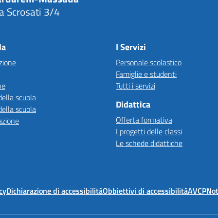
a Scrosati 3/4
Visita la pagina iniziale della scuola
la
I Servizi
zione
Personale scolastico
Famiglie e studenti
ne
Tutti i servizi
della scuola
Didattica
della scuola
Offerta formativa
azione
I progetti delle classi
Le schede didattiche
cy
Dichiarazione di accessibilità
Obbiettivi di accessibilità
AVCP
Not