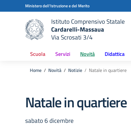
Vai ai contenuti
Vai al menu di navigazione
Vai al footer
Ministero dell'Istruzione e del Merito
Istituto Comprensivo Statale
Cardarelli-Massaua
Via Scrosati 3/4
 della scuola
— Visita la pagina iniziale del
Scuola
Servizi
Novità
Didattica
Home
Novità
Notizie
Natale in quartiere
Natale in quartiere
sabato 6 dicembre