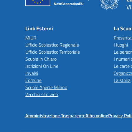
Vi
— 
Link Esterni
La Scuo
MIUR
Presenta
Ufficio Scolastico Regionale
I luoghi
Ufficio Scolastico Territoriale
Le perso
Scuola in Chiaro
I numeri 
Iscrizioni On Line
Le carte 
Invalsi
Organizz
Comune
La storia
Scuole Aperte Milano
Vecchio sito web
Amministrazione Trasparente
Albo online
Privacy Poli