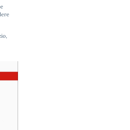
be
dere
io,