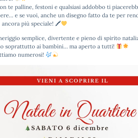
on te palline, festoni e qualsiasi addobbo ti piacereb
re… e se vuoi, anche un disegno fatto da te per ren
o ancora più speciale! 🖍
riggio semplice, divertente e pieno di spirito nataliz
o soprattutto ai bambini… ma aperto a tutti!
ettiamo numerosi!