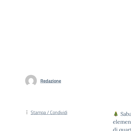
Redazione
Stampa / Condividi
Saba
element
di quar