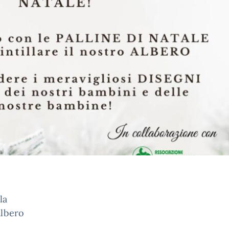
la
albero