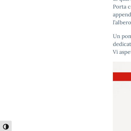
Porta c
appende
l’alber
Un pome
dedicat
Vi asp
Attiva/disattiva alto contrasto