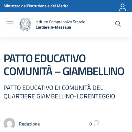
Vai ai contenuti
Vai al menu di navigazione
Vai al footer
Ministero dell'Istruzione e del Merito
Istituto Comprensivo Statale
Cardarelli-Massaua
— Visita la pagina iniziale della scuola
PATTO EDUCATIVO
COMUNITÀ – GIAMBELLINO
PATTO EDUCATIVO DI COMUNITÀ DEL
QUARTIERE GIAMBELLINO-LORENTEGGIO
Redazione
0