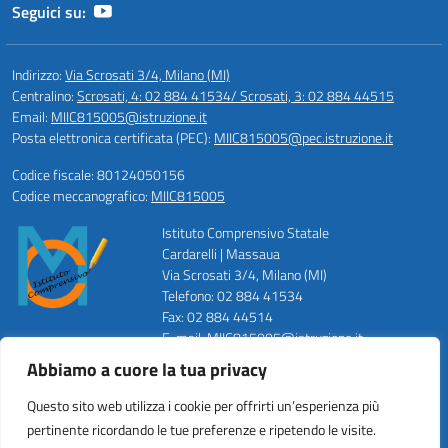
Seguici su:
Indirizzo:
Via Scrosati 3/4, Milano (MI)
Centralino:
Scrosati, 4: 02 884 41534/ Scrosati, 3: 02 884 44515
Email:
MIIC815005@istruzione.it
Posta elettronica certificata (PEC):
MIIC815005@pec.istruzione.it
Codice fiscale: 80124050156
Codice meccanografico:
MIIC815005
Istituto Comprensivo Statale
Cardarelli | Massaua
Via Scrosati 3/4, Milano (MI)
Telefono: 02 884 41534
Fax: 02 884 44514
E-mail: MIIC815005@istruzione.it
PEC: MIIC815005@pec.istruzione.it
Abbiamo a cuore la tua privacy
Codice Meccanografico: MIIC815005
Codice Fiscale: 80124050156
Questo sito web utilizza i cookie per offrirti un’esperienza più
Codice Univoco ufficio: UFZWMT
pertinente ricordando le tue preferenze e ripetendo le visite.