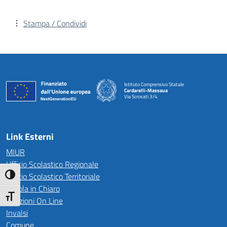
Stampa / Condividi
Istituto Comprensivo Statale
Cardarelli-Massaua
Via Scrosati 3/4
— Visita la pagina iniziale della scuola
Link Esterni
MIUR
Ufficio Scolastico Regionale
Ufficio Scolastico Territoriale
Attiva/disattiva alto contrasto
Scuola in Chiaro
Attiva/disattiva dimensione testo
Iscrizioni On Line
Invalsi
Comune