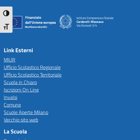
Attiva/disattiva alto contrasto
Istituto Comprensivo Statale
Cardarelli-Massaua
Via Scrosati 3/4
Attiva/disattiva dimensione testo
— Visita la pagina iniziale della scuola
Link Esterni
MIUR
Ufficio Scolastico Regionale
Ufficio Scolastico Territoriale
Scuola in Chiaro
Iscrizioni On Line
Invalsi
Comune
Scuole Aperte Milano
Vecchio sito web
La Scuola