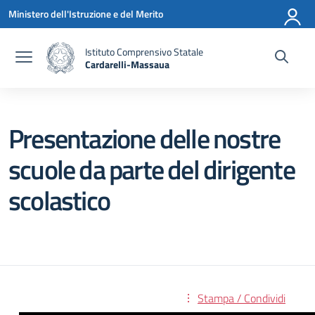
Vai ai contenuti
Vai al menu di navigazione
Vai al footer
Ministero dell'Istruzione e del Merito
Istituto Comprensivo Statale
Cardarelli-Massaua
— Visita la pagina iniziale della scuola
Presentazione delle nostre
scuole da parte del dirigente
scolastico
Stampa / Condividi