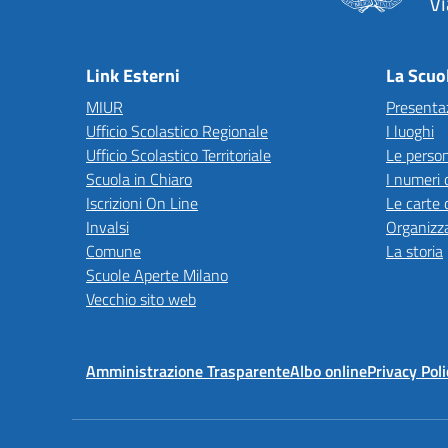
Vi
— 
Link Esterni
La Scuo
MIUR
Presenta
Ufficio Scolastico Regionale
I luoghi
Ufficio Scolastico Territoriale
Le perso
Scuola in Chiaro
I numeri 
Iscrizioni On Line
Le carte 
Invalsi
Organizz
Comune
La storia
Scuole Aperte Milano
Vecchio sito web
Amministrazione Trasparente
Albo online
Privacy Poli