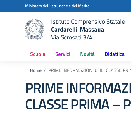
Vai ai contenuti
Vai al menu di navigazione
Vai al footer
Ministero dell'Istruzione e del Merito
Istituto Comprensivo Statale
Cardarelli-Massaua
Via Scrosati 3/4
 della scuola
— Visita la pagina iniziale del
Scuola
Servizi
Novità
Didattica
Home
PRIME INFORMAZIONI UTILI CLASSE PRI
PRIME INFORMAZIO
CLASSE PRIMA – 