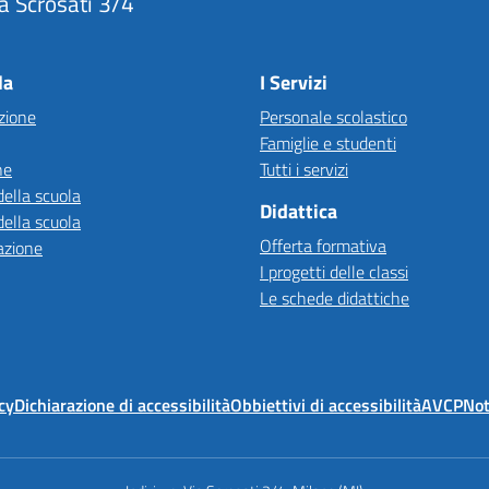
a Scrosati 3/4
Visita la pagina iniziale della scuola
la
I Servizi
zione
Personale scolastico
Famiglie e studenti
ne
Tutti i servizi
della scuola
Didattica
della scuola
Offerta formativa
azione
I progetti delle classi
Le schede didattiche
cy
Dichiarazione di accessibilità
Obbiettivi di accessibilità
AVCP
Not