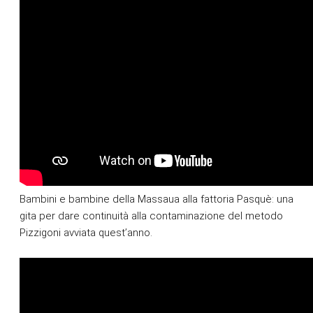
Bambini e bambine della Massaua alla fattoria Pasquè: una 
gita per dare continuità alla contaminazione del metodo 
Pizzigoni avviata quest’anno.