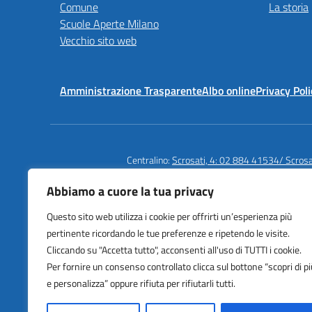
Comune
La storia
Scuole Aperte Milano
Vecchio sito web
Amministrazione Trasparente
Albo online
Privacy Poli
Centralino:
Scrosati, 4: 02 884 41534/ Scros
Abbiamo a cuore la tua privacy
Questo sito web utilizza i cookie per offrirti un’esperienza più
Istituto Comprensivo Statale
pertinente ricordando le tue preferenze e ripetendo le visite.
Cardarelli | Massaua
Cliccando su "Accetta tutto", acconsenti all'uso di TUTTI i cookie.
Via Scrosati 3/4, Milano (MI)
Per fornire un consenso controllato clicca sul bottone “scopri di pi
e personalizza” oppure rifiuta per rifiutarli tutti.