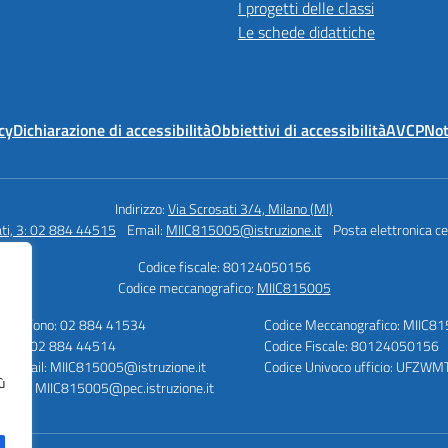
I progetti delle classi
Le schede didattiche
cy
Dichiarazione di accessibilità
Obbiettivi di accessibilità
AVCP
Not
Indirizzo:
Via Scrosati 3/4, Milano (MI)
ati, 3: 02 884 44515
Email:
MIIC815005@istruzione.it
Posta elettronica ce
Codice fiscale: 80124050156
Codice meccanografico:
MIIC815005
Telefono: 02 884 41534
Codice Meccanografico: MIIC8
Fax: 02 884 44514
Codice Fiscale: 80124050156
E-mail: MIIC815005@istruzione.it
Codice Univoco ufficio: UFZWM
ù
PEC: MIIC815005@pec.istruzione.it