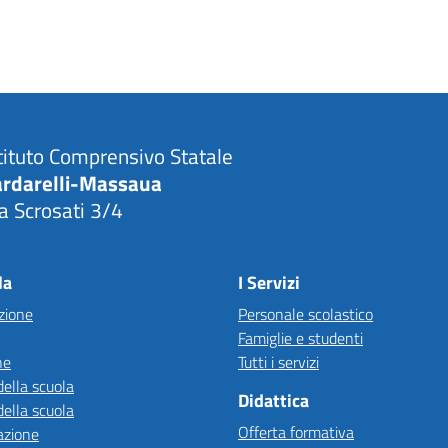
tituto Comprensivo Statale
ardarelli-Massaua
a Scrosati 3/4
Visita la pagina iniziale della scuola
la
I Servizi
zione
Personale scolastico
Famiglie e studenti
ne
Tutti i servizi
della scuola
Didattica
della scuola
Offerta formativa
azione