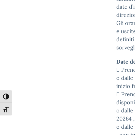
date d’
direzio
Gli ora
e uscit
definiti
sorvegl
Date d
 Preno
o dalle
inizio 
 Preno
Attiva/disattiva alto contrasto
disponib
o dalle
Attiva/disattiva dimensione testo
20264 ,
o dalle
, con i