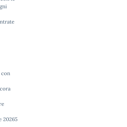
gni
entrate
, con
ncora
re
re 20265