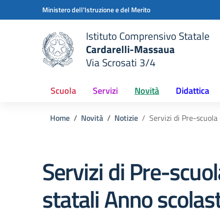
Vai ai contenuti
Vai al menu di navigazione
Vai al footer
Ministero dell'Istruzione e del Merito
Istituto Comprensivo Statale
Cardarelli-Massaua
Via Scrosati 3/4
 della scuola
— Visita la pagina iniziale del
Scuola
Servizi
Novità
Didattica
Home
Novità
Notizie
Servizi di Pre-scuola
Servizi di Pre-scuol
statali Anno scola