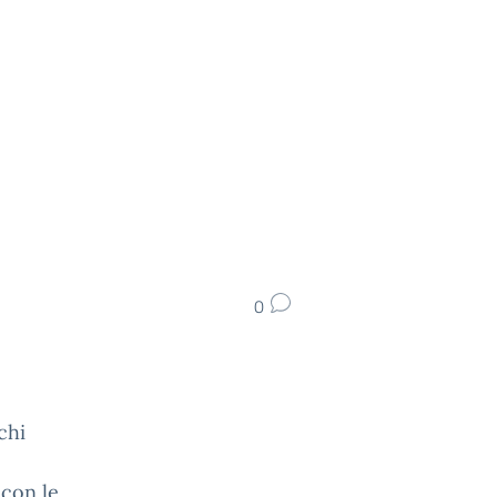
0
chi
 con le