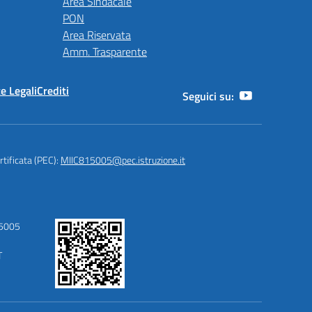
Area Sindacale
PON
Area Riservata
Amm. Trasparente
e Legali
Crediti
Seguici su:
rtificata (PEC):
MIIC815005@pec.istruzione.it
15005
T