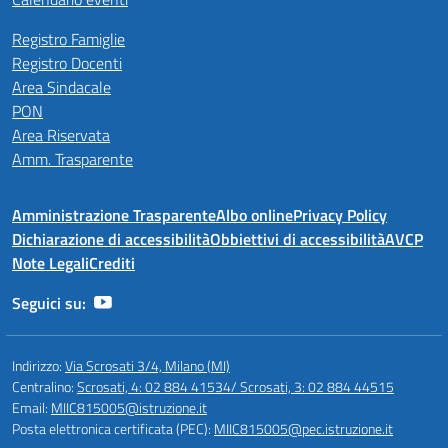
Registro Famiglie
Registro Docenti
Area Sindacale
PON
Area Riservata
Amm. Trasparente
Amministrazione Trasparente
Albo online
Privacy Policy
Dichiarazione di accessibilità
Obbiettivi di accessibilità
AVCP
Note Legali
Crediti
Seguici su:
Indirizzo:
Via Scrosati 3/4, Milano (MI)
Centralino:
Scrosati, 4: 02 884 41534/ Scrosati, 3: 02 884 44515
Email:
MIIC815005@istruzione.it
Posta elettronica certificata (PEC):
MIIC815005@pec.istruzione.it