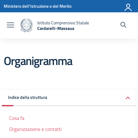
Vai ai contenuti
Vai al menu di navigazione
Vai al footer
Ministero dell'Istruzione e del Merito
Istituto Comprensivo Statale
Cardarelli-Massaua
— Visita la pagina iniziale della scuola
Organigramma
Indice della struttura
Cosa fa
Organizzazione e contatti