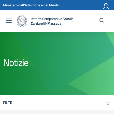
Vai ai contenuti
Vai al menu di navigazione
Vai al footer
Ministero dell'Istruzione e del Merito
Istituto Comprensivo Statale
Cardarelli-Massaua
— Visita la pagina iniziale della scuola
Notizie
FILTRI