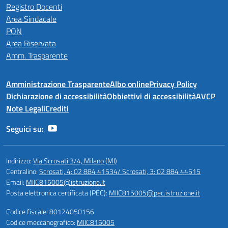
Registro Docenti
Area Sindacale
PON
Area Riservata
Amm. Trasparente
Amministrazione Trasparente
Albo online
Privacy Policy
Dichiarazione di accessibilità
Obbiettivi di accessibilità
AVCP
Note Legali
Crediti
Seguici su:
Indirizzo:
Via Scrosati 3/4, Milano (MI)
Centralino:
Scrosati, 4: 02 884 41534/ Scrosati, 3: 02 884 44515
Email:
MIIC815005@istruzione.it
Posta elettronica certificata (PEC):
MIIC815005@pec.istruzione.it
Codice fiscale: 80124050156
Codice meccanografico:
MIIC815005