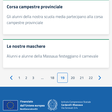
Corsa campestre provinciale
Gli alunni della nostra scuola media partecipano alla corsa
campestre provinciale
Le nostre maschere
Alunni e alunne della Massaua festeggiano il carnevale
1
2
3
…
18
19
20
21
22
Pagina precedente
Pagina s
Istituto Comprensivo Statale
Cardarelli-Massaua
Via Scrosati 3/4
— Visita la pagina iniziale della scuola