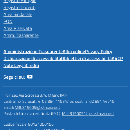
Registro Famiglie
Registro Docenti
Area Sindacale
PON
Area Riservata
Amm. Trasparente
Amministrazione Trasparente
Albo online
Privacy Policy
Dichiarazione di accessibilità
Obbiettivi di accessibilità
AVCP
Note Legali
Crediti
Seguici su:
Indirizzo:
Via Scrosati 3/4, Milano (MI)
Centralino:
Scrosati, 4: 02 884 41534/ Scrosati, 3: 02 884 44515
Email:
MIIC815005@istruzione.it
Posta elettronica certificata (PEC):
MIIC815005@pec.istruzione.it
Codice fiscale: 80124050156