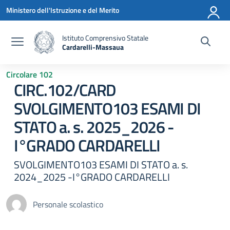
Vai ai contenuti
Vai al menu di navigazione
Vai al footer
Ministero dell'Istruzione e del Merito
Istituto Comprensivo Statale
Cardarelli-Massaua
— Visita la pagina iniziale della scuola
Circolare 102
CIRC.102/CARD
SVOLGIMENTO103 ESAMI DI
STATO a. s. 2025_2026 -
I°GRADO CARDARELLI
SVOLGIMENTO103 ESAMI DI STATO a. s.
2024_2025 -I°GRADO CARDARELLI
Personale scolastico